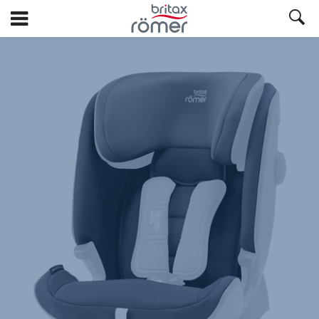
Siirry
pääsisältöön
Britax
Varapäällinen
–
ADVANSAFIX
IV
R
Storm
Grey,
1/1