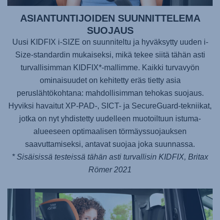
ASIANTUNTIJOIDEN SUUNNITTELEMA
SUOJAUS
Uusi KIDFIX i-SIZE on suunniteltu ja hyväksytty uuden i-
Size-standardin mukaiseksi, mikä tekee siitä tähän asti
turvallisimman KIDFIX*-mallimme. Kaikki turvavyön
ominaisuudet on kehitetty eräs tietty asia
peruslähtökohtana: mahdollisimman tehokas suojaus.
Hyviksi havaitut XP-PAD-, SICT- ja SecureGuard-tekniikat,
jotka on nyt yhdistetty uudelleen muotoiltuun istuma-
alueeseen optimaalisen törmäyssuojauksen
saavuttamiseksi, antavat suojaa joka suunnassa.
* Sisäisissä testeissä tähän asti turvallisin KIDFIX, Britax
Römer 2021