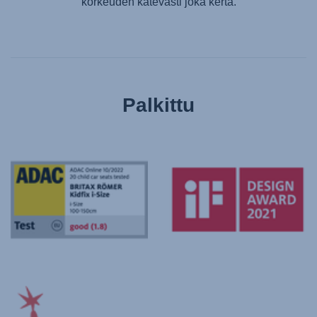
korkeuden kätevästi joka kerta.
Palkittu