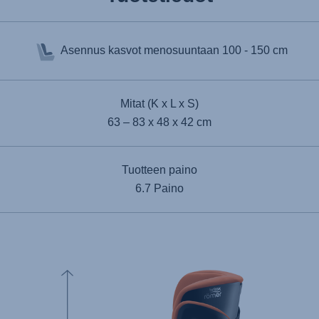
Asennus kasvot menosuuntaan
100 - 150 cm
Mitat (K x L x S)
63 – 83 x 48 x 42 cm
Tuotteen paino
6.7 Paino