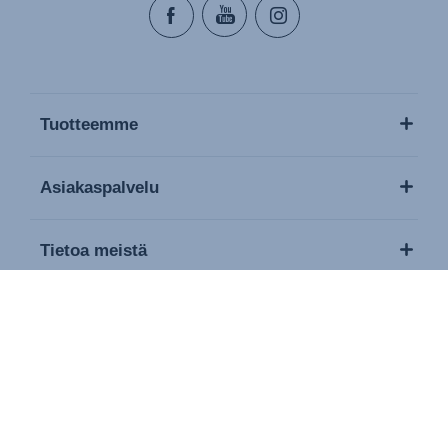
Tuotteemme
Asiakaspalvelu
Tietoa meistä
Media / lehdistö
Contact