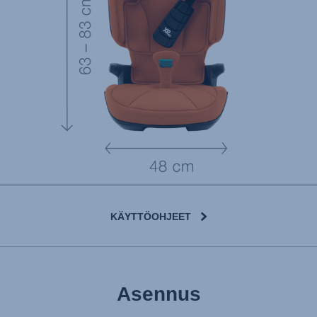
KÄYTTÖOHJEET
User Manual
Asennus