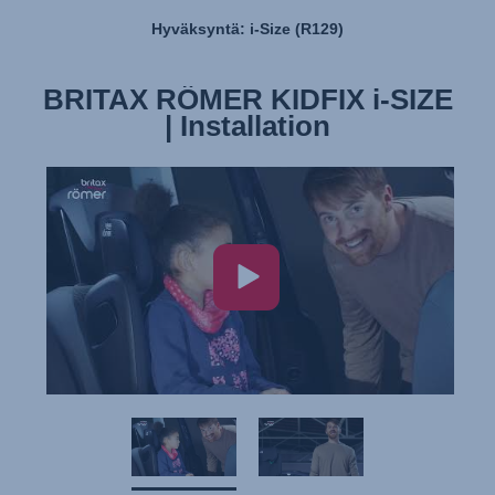
Hyväksyntä: i-Size (R129)
BRITAX RÖMER KIDFIX i-SIZE
BRITAX RÖMER KIDFIX i-SIZE
| Features & Benefits
| Installation