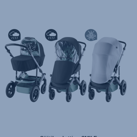
تعليمات المستخدم) اَللُّغَةُ اَلْعَرَبِيَّة)
Mode d'emploi (Français)
Instrucciones del usuario (Español)
Manual de instruções (Português)
Istruzioni per l’uso (Italiano)
Инструкция пользователя (Русский язык)
Instrukcja użytkownika (Język polski)
Návod na použitie (Slovenský jazyk)
Инструкция за ползване (Български език)
Upute za uporabu (Hrvatski jezik)
Pokyny k použití (Čeština)
Brugerinstruktioner (Dansk)
Gebruiksinstructies (Nederlands)