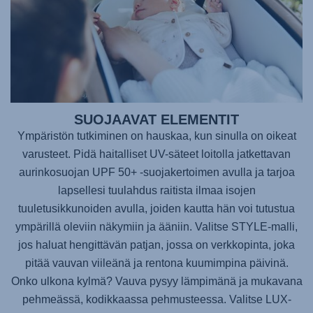
SUOJAAVAT ELEMENTIT
Ympäristön tutkiminen on hauskaa, kun sinulla on oikeat
varusteet. Pidä haitalliset UV-säteet loitolla jatkettavan
aurinkosuojan UPF 50+ -suojakertoimen avulla ja tarjoa
lapsellesi tuulahdus raitista ilmaa isojen
tuuletusikkunoiden avulla, joiden kautta hän voi tutustua
ympärillä oleviin näkymiin ja ääniin. Valitse STYLE-malli,
jos haluat hengittävän patjan, jossa on verkkopinta, joka
pitää vauvan viileänä ja rentona kuumimpina päivinä.
Onko ulkona kylmä? Vauva pysyy lämpimänä ja mukavana
pehmeässä, kodikkaassa pehmusteessa. Valitse LUX-