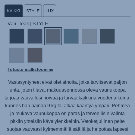
KAIKKI
STYLE
LUX
Väri: Teak | STYLE
Tutustu mallistoomme
Vastasyntyneet eivät olet ainoita, jotka tarvitsevat paljon
unta, joten tilava, makuuasennossa oleva vaunukoppa
tarjoaa vauvallesi hoivaa ja turvaa kaikkina vuodenaikoina,
kunnes hän painaa 9 kg tai alkaa kääntyä ympäri. Pehmeä
ja mukava vaunukoppa on paras ja terveellisin valinta
pitkiin yhteisiin kävelylenkkeihin. Vetoketjullinen peite
suojaa vauvaasi kylmemmällä säällä ja helpottaa lapsesi