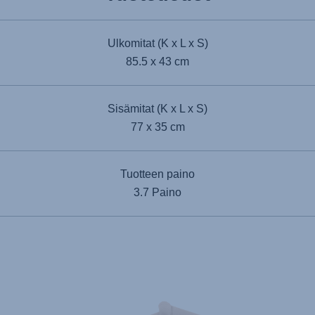
Ulkomitat (K x L x S)
85.5 x 43 cm
Sisämitat (K x L x S)
77 x 35 cm
Tuotteen paino
3.7 Paino