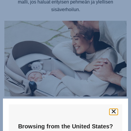
malli, jos haluat erityisen pehmeän ja ylellisen
sisäverhoilun.
KAUNIITA UNIA ILMAN HÄIRIÖTÄ
Suojaa vauvaasi monipuolisilla suojavarusteilla ja
varmista sikeät unet. Säädä lämpötilaa vauvaa
Browsing from the United States?
häiritsemättä – tuuletusikkunassa on hiljainen magneetilla