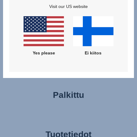
toimiva avausmekanismi, ei äänekästä tarranauhaa. Voit
Visit our US website
jopa nostaa vauvasi pois rattaista varovasti käyttämällä
vetoketjullista jalkapeitettä, jota ei tarvitse irrottaa
kokonaan. Tai nosta kevyt vaunukoppa kokonaan irti
näppärästi muistipainikkeilla varustetun
vapautusmekanismin avulla, vaikka sinulla olisi vain yksi
käsi vapaana.
Yes please
Ei kiitos
Palkittu
Tuotetiedot