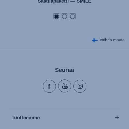
Säätilapaketti — SMILE
Kasutusjuhend (Eesti keel)
Käyttöohjeet (Suomi)
Οδηγίες χρήσης (Ελληνική γλώσσα)
Használati útmutató (Magyar nyelv)
Vaihda maata
Lietošanas instrukcija (Latviešu valoda)
Naudojimo instrukcija (Lietuvių kalba)
Monteringsanvisning (Norsk)
Seuraa
Instrucţiuni de utilizare (Limba română)
Uputstvo za korišcenje (Srpski)
Navodila za uporabo (Slovenščina)
Bruksanvisning (Svenska)
Kullanım talimatı (Türkçe)
Tuotteemme