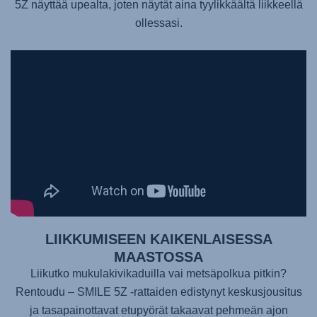
5Z näyttää upealta, joten näytät aina tyylikkäältä liikkeellä
ollessasi.
LIIKKUMISEEN KAIKENLAISESSA
MAASTOSSA
Liikutko mukulakivikaduilla vai metsäpolkua pitkin?
Rentoudu –
SMILE 5Z
-rattaiden edistynyt keskusjousitus
ja tasapainottavat etupyörät takaavat pehmeän ajon