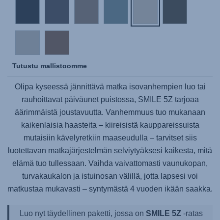
Tutustu mallistoomme
Olipa kyseessä jännittävä matka isovanhempien luo tai
rauhoittavat päiväunet puistossa,
SMILE 5Z
tarjoaa
äärimmäistä joustavuutta. Vanhemmuus tuo mukanaan
kaikenlaisia haasteita – kiireisistä kauppareissuista
mutaisiin kävelyretkiin maaseudulla – tarvitset siis
luotettavan matkajärjestelmän selviytyäksesi kaikesta, mitä
elämä tuo tullessaan. Vaihda vaivattomasti vaunukopan,
turvakaukalon ja istuinosan välillä, jotta lapsesi voi
matkustaa mukavasti – syntymästä 4 vuoden ikään saakka.
Luo nyt täydellinen paketti, jossa on
SMILE 5Z
-ratas