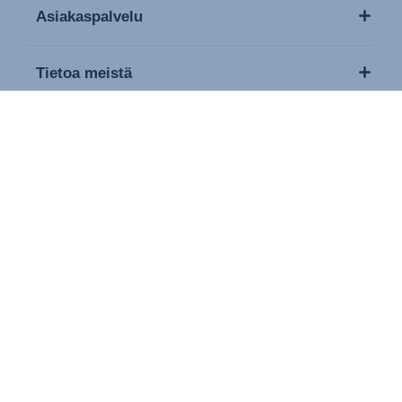
Asiakaspalvelu
Tietoa meistä
Media / lehdistö
Contact
Copyright © 2026 Britax Römer. Kaikki oikeudet pidätetään
Leima
Yksityisyydensuojakäytäntö
Cookies Settings