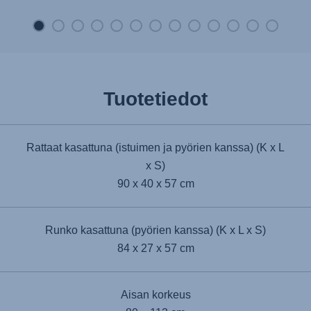
Tuotetiedot
Rattaat kasattuna (istuimen ja pyörien kanssa) (K x L
x S)
90 x 40 x 57 cm
Runko kasattuna (pyörien kanssa) (K x L x S)
84 x 27 x 57 cm
Aisan korkeus