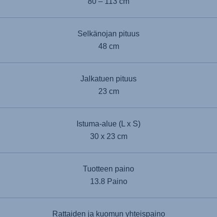
80 – 113 cm
Selkänojan pituus
48 cm
Jalkatuen pituus
23 cm
Istuma-alue (L x S)
30 x 23 cm
Tuotteen paino
13.8 Paino
Rattaiden ja kuomun yhteispaino