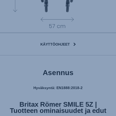
KÄYTTÖOHJEET
User Instructions (English)
Asennus
Gebrauchsanleitung (Deutsch)
تعليمات المستخدم) اَللُّغَةُ اَلْعَرَبِيَّة)
Hyväksyntä: EN1888:2018-2
Mode d'emploi (Français)
Britax Römer SMILE 5Z |
Instrucciones del usuario (Español)
Tuotteen ominaisuudet ja edut
Manual de instruções (Português)