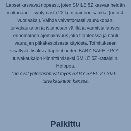
Lapset kasvavat nopeasti, joten
SMILE 5Z
kasvaa heidän
mukanaan – syntymästä 22 kg:n painoon saakka (noin 4-
vuotiaaksi). Vaihda vaivattomasti vaunukopan,
turvakaukalon ja istuinosan välillä ja varmista lapsesi
erinomainen ajomukavuus joka tilanteessa ja nauti
vaunujen pitkäkestoisesta käytöstä. Toimitukseen
sisältyvät lisäksi adapterit uuden
BABY-SAFE PRO
* -
turvakaukalon kiinnittämiseksi
SMILE 5Z
-rattaisiin.
Helppoa.
*ne ovat yhteensopivat myös
BABY-SAFE 3 i-SIZE
-
turvakaukalon kanssa.
Palkittu