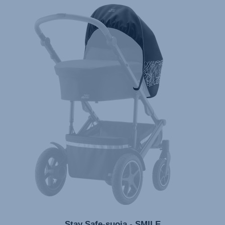
Lietošanas instrukcija (Latviešu valoda)
Naudojimo instrukcija (Lietuvių kalba)
Monteringsanvisning (Norsk)
Instrucţiuni de utilizare (Limba română)
Uputstvo za korišcenje (Srpski)
Navodila za uporabo (Slovenščina)
Bruksanvisning (Svenska)
Kullanım talimatı (Türkçe)
Stay Safe-suoja - SMILE