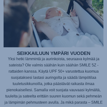
SEIKKAILUUN YMPÄRI VUODEN
Yksi hetki lämmintä ja aurinkoista, seuraava kylmää ja
sateista? Ole valmis säähän kuin säähän SMILE 5Z -
rattaiden kanssa. Käytä UPF 50+ varustettua kuomua
suojataksesi lastasi auringolta ja säädä lämpötilaa
tuuletusikkunoilla, jotka päästävät raikasta ilmaa
pienokaisellesi. Samalla voit suojata vauvaasi kylmältä,
tuulelta ja sateelta erittäin suuren kuomun sekä pehmeän
ja lämpimän pehmusteen avulla. Ja mikä parasta – SMILE