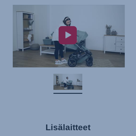
Istruzioni per l’uso (Italiano)
Инструкция пользователя (Русский язык)
Instrukcja użytkownika (Język polski)
Návod na použitie (Slovenský jazyk)
Инструкция за ползване (Български език)
Upute za uporabu (Hrvatski jezik)
Pokyny k použití (Čeština)
Brugerinstruktioner (Dansk)
Gebruiksinstructies (Nederlands)
Kasutusjuhend (Eesti keel)
Käyttöohjeet (Suomi)
Οδηγίες χρήσης (Ελληνική γλώσσα)
Lisälaitteet
Használati útmutató (Magyar nyelv)