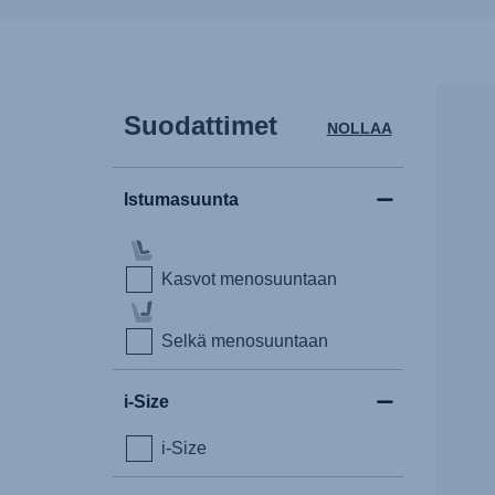
Suodattimet
NOLLAA
Istumasuunta
Kasvot menosuuntaan
Selkä menosuuntaan
i-Size
i-Size