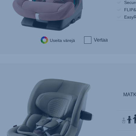
Secur
FLIP
EasyR
Vertaa
Useita värejä
MATK