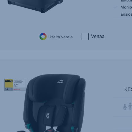
autoon
Monipu
ansio
Vertaa
Useita värejä
STIWA-
ADAC
KE
Award
1821
10.2024