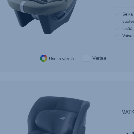
Selkä
vuotee
Lisää 
Vaiva
Vertaa
Useita värejä
MATK