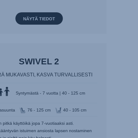
NÄYTÄ TIEDOT
SWIVEL 2
RÄ MUKAVASTI, KASVA TURVALLISESTI
Syntymästä - 7 vuotta | 40 - 125 cm
asuunta
76 - 125 cm
40 - 105 cm
in pitkä käyttöikä jopa 7-vuotiaaksi asti.
kääntyvän istuimen ansiosta lapsen nostaminen