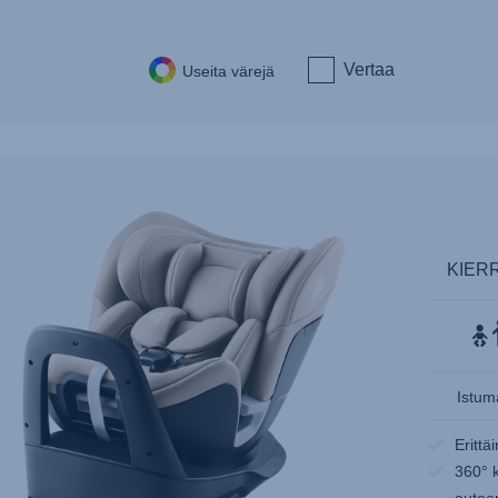
Vertaa
Useita värejä
KIER
Istum
Erittä
360° 