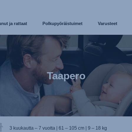
nut ja rattaat
Polkupyöräistuimet
Varusteet
Taapero
3 kuukautta – 7 vuotta
|
61 – 105 cm
|
9 – 18 kg