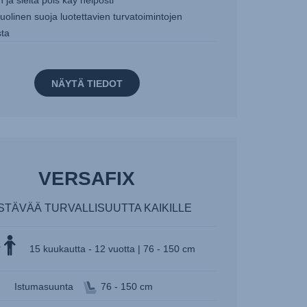
 ja sieltä pois käy helposti
olinen suoja luotettavien turvatoimintojen
sta
NÄYTÄ TIEDOT
VERSAFIX
STÄVÄÄ TURVALLISUUTTA KAIKILLE
15 kuukautta - 12 vuotta | 76 - 150 cm
Istumasuunta
76 - 150 cm