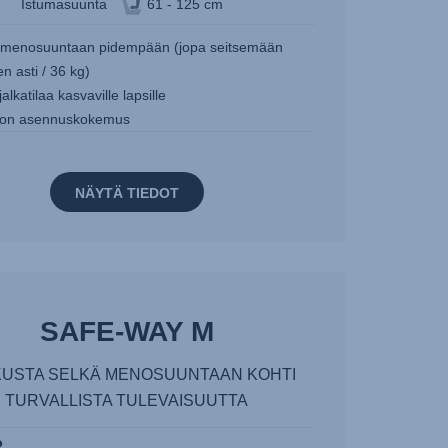
Istumasuunta
61 - 125 cm
 menosuuntaan pidempään (jopa seitsemään
n asti / 36 kg)
jalkatilaa kasvaville lapsille
ton asennuskokemus
NÄYTÄ TIEDOT
SAFE-WAY M
USTA SELKÄ MENOSUUNTAAN KOHTI
TURVALLISTA TULEVAISUUTTA