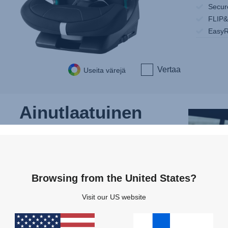
Secur
FLIP
EasyR
Vertaa
Useita värejä
Ainutlaatuinen
sivutörmäyssuoja –
SICT
Browsing from the United States?
SICT tarjoaa lapselle ensiluokkaisen suojan
utörmäystilanteessa. Se pienentää törmäysvoimaa
Visit our US website
minimoimalla auton ja turvaistuimen välisen
äisyyden ja mukautuu imemään törmäysenergiaa