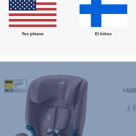
seensä. SICT on mukautettu sopimaan erilaisiin
turvaistuimiin niin, että se tarjoaa parhaan
vutörmäyssuojan lapsellesi käytetystä istuimesta
riippumatta. Siksi SICT saattaa ulkonäöltään
Yes please
Ei kiitos
della eri istuinten välillä. Voit kuitenkin olla varma
itä, että se suojaa lastasi parhaalla mahdollisella
tavalla, mihin sitten olettekin matkalla.
null
I-SI