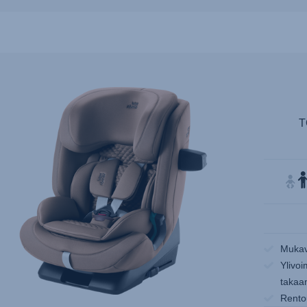
T
Mukav
Ylivo
takaa
Rento