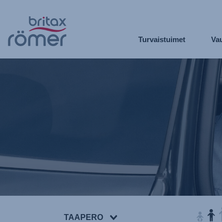
Siirry
pääsisältöön
Turvaistuimet
Vau
TAAPERO