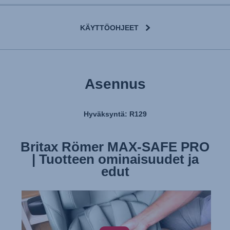
KÄYTTÖOHJEET
Asennus
Hyväksyntä: R129
Britax Römer MAX-SAFE PRO
Britax Römer MAX-SAFE PRO
| Tuotteen ominaisuudet ja
| Istuimen asentaminen
edut