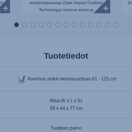
in
j
sivutörmäyssuoja (Side Impact Cushion
Technology) minimoi auton ja
turvaistuimen välisen etäisyyden,
vähentäen törmäyksen voimaa jop...
Tuotetiedot
Asennus selkä menosuuntaan
61 - 125 cm
Mitat (K x L x S)
58 x 44 x 77 cm
Tuotteen paino