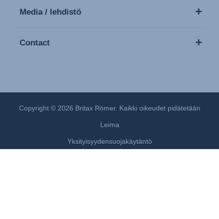
Media / lehdistö
Contact
Copyright © 2026 Britax Römer. Kaikki oikeudet pidätetään
Leima
Yksityisyydensuojakäytäntö
Cookies Settings
Evästekäytäntö
Käyttöehdot
Modern Slavery Act Statement