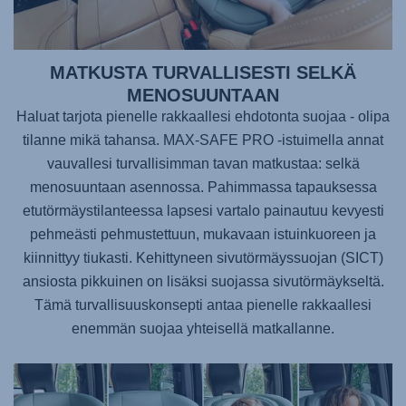
MATKUSTA TURVALLISESTI SELKÄ
MENOSUUNTAAN
Haluat tarjota pienelle rakkaallesi ehdotonta suojaa - olipa
tilanne mikä tahansa.
MAX-SAFE PRO
-istuimella annat
vauvallesi turvallisimman tavan matkustaa: selkä
menosuuntaan asennossa. Pahimmassa tapauksessa
etutörmäystilanteessa lapsesi vartalo painautuu kevyesti
pehmeästi pehmustettuun, mukavaan istuinkuoreen ja
kiinnittyy tiukasti. Kehittyneen sivutörmäyssuojan (SICT)
ansiosta pikkuinen on lisäksi suojassa sivutörmäykseltä.
Tämä turvallisuuskonsepti antaa pienelle rakkaallesi
enemmän suojaa yhteisellä matkallanne.