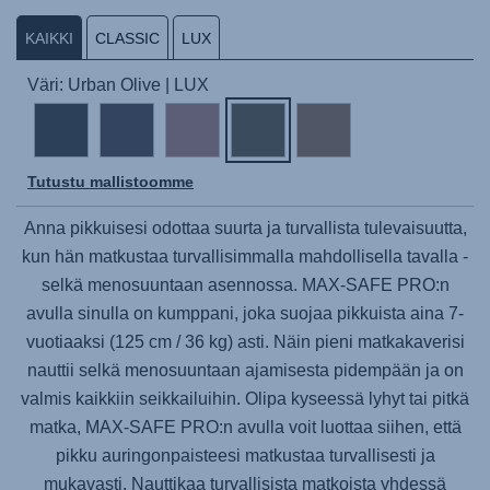
KAIKKI
CLASSIC
LUX
Väri: Urban Olive | LUX
Tutustu mallistoomme
Anna pikkuisesi odottaa suurta ja turvallista tulevaisuutta,
kun hän matkustaa turvallisimmalla mahdollisella tavalla -
selkä menosuuntaan asennossa.
MAX-SAFE PRO
:n
avulla sinulla on kumppani, joka suojaa pikkuista aina 7-
vuotiaaksi (125 cm / 36 kg) asti. Näin pieni matkakaverisi
nauttii selkä menosuuntaan ajamisesta pidempään ja on
valmis kaikkiin seikkailuihin. Olipa kyseessä lyhyt tai pitkä
matka,
MAX-SAFE PRO
:n avulla voit luottaa siihen, että
pikku auringonpaisteesi matkustaa turvallisesti ja
mukavasti. Nauttikaa turvallisista matkoista yhdessä