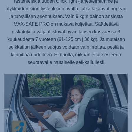
lastenleikkiä uuden ClickTight -järjestelmämme ja
älykkäiden kiinnityslenkkien avulla, jotka takaavat nopean
ja turvallisen asennuksen. Vain 9 kg:n painon ansiosta
MAX-SAFE PRO
on mukava kuljettaa. Säädettävä
niskatuki ja valjaat istuvat hyvin lapsen kasvaessa 3
kuukaudesta 7 vuoteen (61-125 cm | 36 kg). Ja mutaisen
seikkailun jälkeen suojus voidaan vain irrottaa, pestä ja
kiinnittää uudelleen. Ei huolta, mikään ei ole esteenä
seuraavalle mutaiselle seikkailullesi!