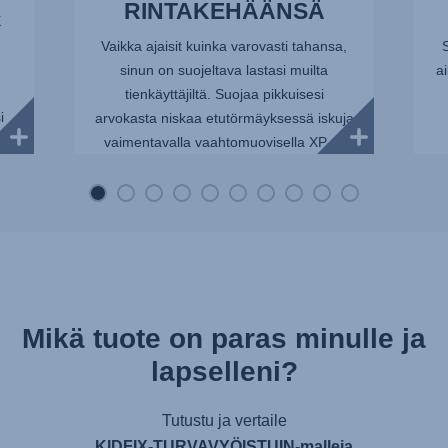
RINTAKEHÄÄNSÄ
X
Vaikka ajaisit kuinka varovasti tahansa,
sinun on suojeltava lastasi muilta
a
tienkäyttäjiltä. Suojaa pikkuisesi
i
arvokasta niskaa etutörmäyksessä iskuja
vaimentavalla vaahtomuovisella XP-...
Mikä tuote on paras minulle ja
lapselleni?
Tutustu ja vertaile
KIDFIX-TURVAVYÖISTUIN-malleja