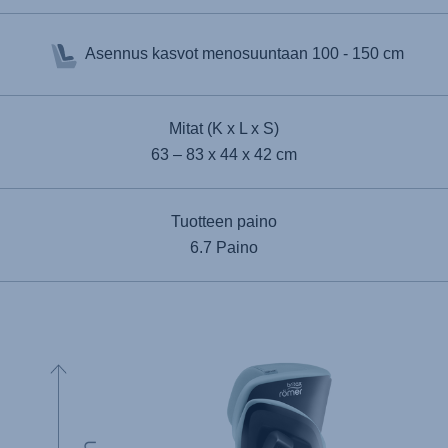
Asennus kasvot menosuuntaan
100 - 150 cm
Mitat (K x L x S)
63 – 83 x 44 x 42 cm
Tuotteen paino
6.7 Paino