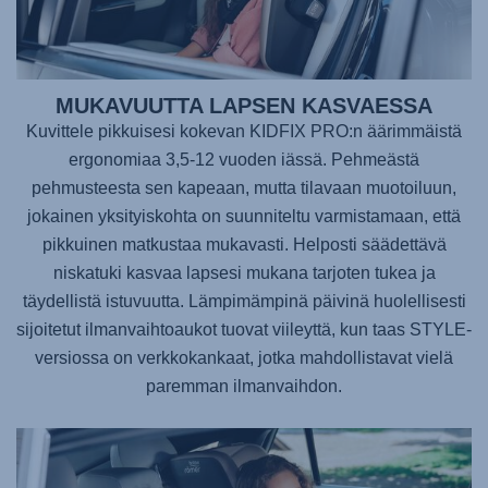
MUKAVUUTTA LAPSEN KASVAESSA
Kuvittele pikkuisesi kokevan
KIDFIX PRO
:n äärimmäistä
ergonomiaa 3,5-12 vuoden iässä. Pehmeästä
pehmusteesta sen kapeaan, mutta tilavaan muotoiluun,
jokainen yksityiskohta on suunniteltu varmistamaan, että
pikkuinen matkustaa mukavasti. Helposti säädettävä
niskatuki kasvaa lapsesi mukana tarjoten tukea ja
täydellistä istuvuutta. Lämpimämpinä päivinä huolellisesti
sijoitetut ilmanvaihtoaukot tuovat viileyttä, kun taas STYLE-
versiossa on verkkokankaat, jotka mahdollistavat vielä
paremman ilmanvaihdon.