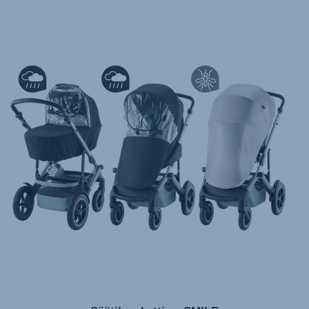
تعليمات المستخدم) اَللُّغَةُ اَلْعَرَبِيَّة)
Mode d'emploi (Français)
Instrucciones del usuario (Español)
Manual de instruções (Português)
Istruzioni per l’uso (Italiano)
Инструкция пользователя (Русский язык)
Instrukcja użytkownika (Język polski)
Návod na použitie (Slovenský jazyk)
Инструкция за ползване (Български език)
Upute za uporabu (Hrvatski jezik)
Pokyny k použití (Čeština)
Brugerinstruktioner (Dansk)
Gebruiksinstructies (Nederlands)