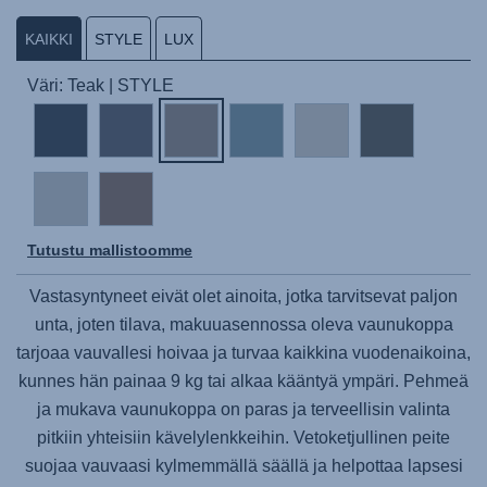
KAIKKI
STYLE
LUX
Väri: Teak | STYLE
Tutustu mallistoomme
Vastasyntyneet eivät olet ainoita, jotka tarvitsevat paljon
unta, joten tilava, makuuasennossa oleva vaunukoppa
tarjoaa vauvallesi hoivaa ja turvaa kaikkina vuodenaikoina,
kunnes hän painaa 9 kg tai alkaa kääntyä ympäri. Pehmeä
ja mukava vaunukoppa on paras ja terveellisin valinta
pitkiin yhteisiin kävelylenkkeihin. Vetoketjullinen peite
suojaa vauvaasi kylmemmällä säällä ja helpottaa lapsesi