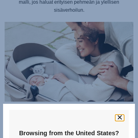
malli, jos haluat erityisen pehmeän ja ylellisen
sisäverhoilun.
KAUNIITA UNIA ILMAN HÄIRIÖTÄ
Suojaa vauvaasi monipuolisilla suojavarusteilla ja
varmista sikeät unet. Säädä lämpötilaa vauvaa
Browsing from the United States?
häiritsemättä – tuuletusikkunassa on hiljainen magneetilla