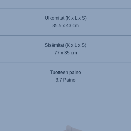
Ulkomitat (K x L x S)
85.5 x 43 cm
Sisämitat (K x L x S)
77 x 35 cm
Tuotteen paino
3.7 Paino