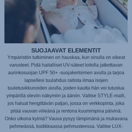
SUOJAAVAT ELEMENTIT
Ympäristön tutkiminen on hauskaa, kun sinulla on oikeat
varusteet. Pidä haitalliset UV-säteet loitolla jatkettavan
aurinkosuojan UPF 50+ -suojakertoimen avulla ja tarjoa
lapsellesi tuulahdus raitista ilmaa isojen
tuuletusikkunoiden avulla, joiden kautta hän voi tutustua
ympärillä oleviin näkymiin ja ääniin. Valitse STYLE-malli,
jos haluat hengittävän patjan, jossa on verkkopinta, joka
pitää vauvan viileänä ja rentona kuumimpina päivinä.
Onko ulkona kylmä? Vauva pysyy lämpimänä ja mukavana
pehmeässä, kodikkaassa pehmusteessa. Valitse LUX-