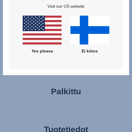
toimiva avausmekanismi, ei äänekästä tarranauhaa. Voit
Visit our US website
jopa nostaa vauvasi pois rattaista varovasti käyttämällä
vetoketjullista jalkapeitettä, jota ei tarvitse irrottaa
kokonaan. Tai nosta kevyt vaunukoppa kokonaan irti
näppärästi muistipainikkeilla varustetun
vapautusmekanismin avulla, vaikka sinulla olisi vain yksi
käsi vapaana.
Yes please
Ei kiitos
Palkittu
Tuotetiedot