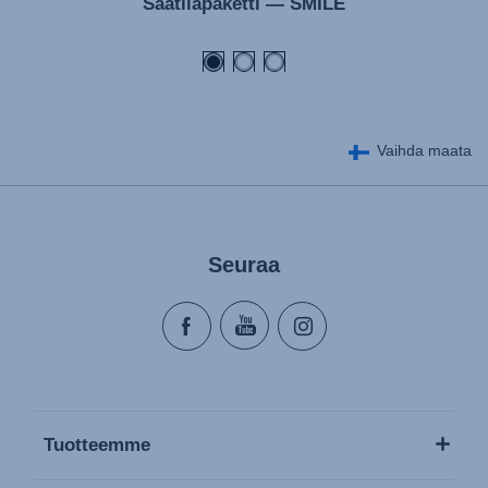
Säätilapaketti — SMILE
Kasutusjuhend (Eesti keel)
Käyttöohjeet (Suomi)
Οδηγίες χρήσης (Ελληνική γλώσσα)
Használati útmutató (Magyar nyelv)
Vaihda maata
Lietošanas instrukcija (Latviešu valoda)
Naudojimo instrukcija (Lietuvių kalba)
Monteringsanvisning (Norsk)
Seuraa
Instrucţiuni de utilizare (Limba română)
Uputstvo za korišcenje (Srpski)
Navodila za uporabo (Slovenščina)
Bruksanvisning (Svenska)
Kullanım talimatı (Türkçe)
Tuotteemme