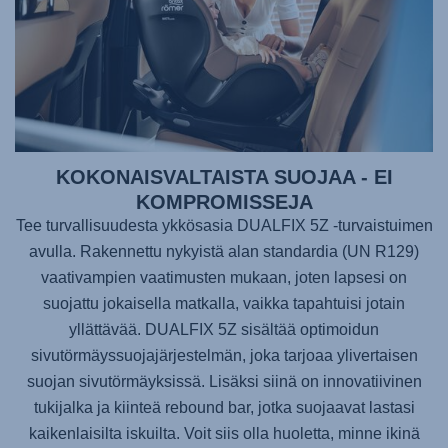
KOKONAISVALTAISTA SUOJAA - EI
KOMPROMISSEJA
Tee turvallisuudesta ykkösasia
DUALFIX 5Z
-turvaistuimen
avulla. Rakennettu nykyistä alan standardia (UN R129)
vaativampien vaatimusten mukaan, joten lapsesi on
suojattu jokaisella matkalla, vaikka tapahtuisi jotain
yllättävää.
DUALFIX 5Z
sisältää optimoidun
sivutörmäyssuojajärjestelmän, joka tarjoaa ylivertaisen
suojan sivutörmäyksissä. Lisäksi siinä on innovatiivinen
tukijalka ja kiinteä rebound bar, jotka suojaavat lastasi
kaikenlaisilta iskuilta. Voit siis olla huoletta, minne ikinä