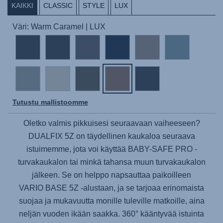
KAIKKI
CLASSIC
STYLE
LUX
Väri: Warm Caramel | LUX
Tutustu mallistoomme
Oletko valmis pikkuisesi seuraavaan vaiheeseen?
DUALFIX 5Z
on täydellinen kaukaloa seuraava
istuimemme, jota voi käyttää
BABY-SAFE PRO
-
turvakaukalon tai minkä tahansa muun turvakaukalon
jälkeen. Se on helppo napsauttaa paikoilleen
VARIO BASE 5Z
-alustaan, ja se tarjoaa erinomaista
suojaa ja mukavuutta monille tuleville matkoille, aina
neljän vuoden ikään saakka. 360° kääntyvää istuinta