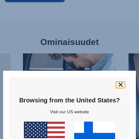
Ominaisuudet
KIINNITÄ
PAL
VAIVATTOMASTI,
TILA
1/13
PIKK
2/13
Browsing from the United States?
Visit our US website