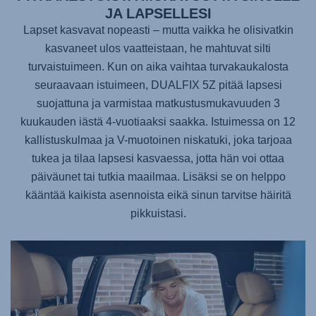
JA LAPSELLESI
Lapset kasvavat nopeasti – mutta vaikka he olisivatkin
kasvaneet ulos vaatteistaan, he mahtuvat silti
turvaistuimeen. Kun on aika vaihtaa turvakaukalosta
seuraavaan istuimeen,
DUALFIX 5Z
pitää lapsesi
suojattuna ja varmistaa matkustusmukavuuden 3
kuukauden iästä 4-vuotiaaksi saakka. Istuimessa on 12
kallistuskulmaa ja V-muotoinen niskatuki, joka tarjoaa
tukea ja tilaa lapsesi kasvaessa, jotta hän voi ottaa
päiväunet tai tutkia maailmaa. Lisäksi se on helppo
kääntää kaikista asennoista eikä sinun tarvitse häiritä
pikkuistasi.