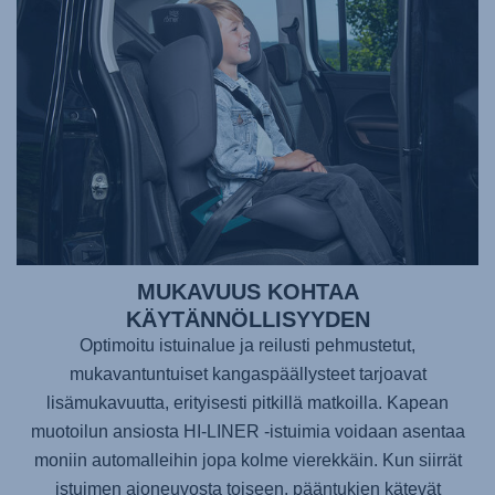
MUKAVUUS KOHTAA
KÄYTÄNNÖLLISYYDEN
Optimoitu istuinalue ja reilusti pehmustetut,
mukavantuntuiset kangaspäällysteet tarjoavat
lisämukavuutta, erityisesti pitkillä matkoilla. Kapean
muotoilun ansiosta
HI-LINER
-istuimia voidaan asentaa
moniin automalleihin jopa kolme vierekkäin. Kun siirrät
istuimen ajoneuvosta toiseen, pääntukien kätevät