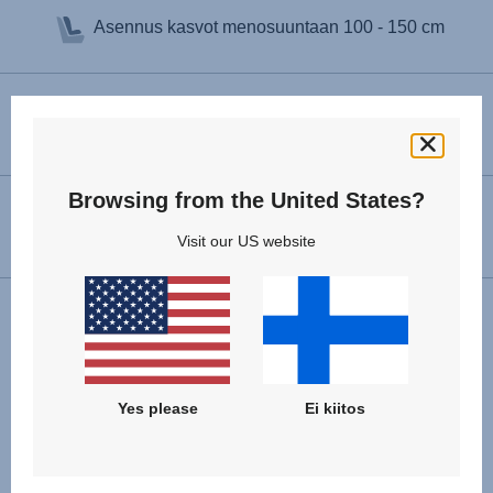
Asennus kasvot menosuuntaan
100 - 150 cm
Mitat (K x L x S)
63 – 83 x 44 x 42 cm
Browsing from the United States?
Tuotteen paino
5.9 Paino
Visit our US website
Yes please
Ei kiitos