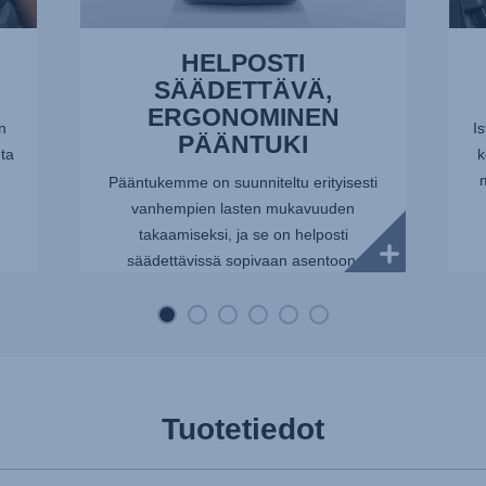
HELPOSTI
SÄÄDETTÄVÄ,
ERGONOMINEN
n
I
PÄÄNTUKI
ta
k
Pääntukemme on suunniteltu erityisesti
vanhempien lasten mukavuuden
takaamiseksi, ja se on helposti
säädettävissä sopivaan asentoon.
Pääntuen ohjaimen takapuolella olevat
merkinnät ovat lasten vanhemmille
hyödyllisi...
Tuotetiedot