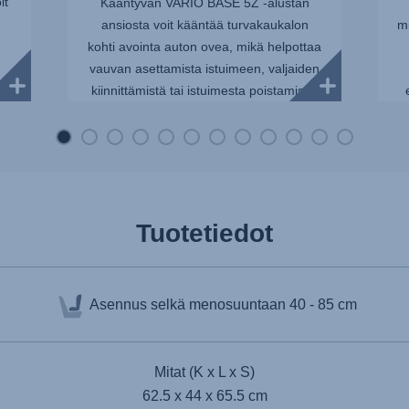
it
Kääntyvän VARIO BASE 5Z -alustan
ansiosta voit kääntää turvakaukalon
m
kohti avointa auton ovea, mikä helpottaa
vauvan asettamista istuimeen, valjaiden
kiinnittämistä tai istuimesta poistamista.
BABY-SAFE PRO -turvaka...
Tuotetiedot
Asennus selkä menosuuntaan
40 - 85 cm
Mitat (K x L x S)
62.5 x 44 x 65.5 cm