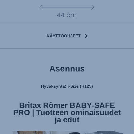
KÄYTTÖOHJEET
Asennus
Hyväksyntä: i-Size (R129)
Britax Römer BABY-SAFE
Britax Römer BABY-SAFE
PRO | Tuotteen ominaisuudet
PRO | Istuimen asentaminen
ja edut