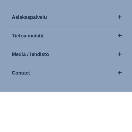
Asiakaspalvelu
Tietoa meistä
Media / lehdistö
Contact
Copyright © 2026 Britax Römer. Kaikki oikeudet pidätetään
Leima