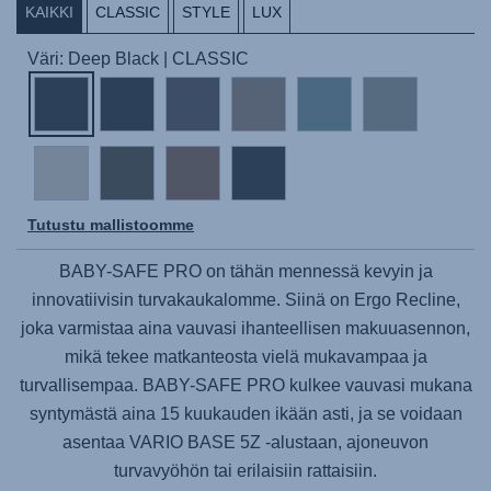
KAIKKI
CLASSIC
STYLE
LUX
Väri: Deep Black | CLASSIC
Tutustu mallistoomme
BABY-SAFE PRO
on tähän mennessä kevyin ja
innovatiivisin turvakaukalomme. Siinä on Ergo Recline,
joka varmistaa aina vauvasi ihanteellisen makuuasennon,
mikä tekee matkanteosta vielä mukavampaa ja
turvallisempaa.
BABY-SAFE PRO
kulkee vauvasi mukana
syntymästä aina 15 kuukauden ikään asti, ja se voidaan
asentaa
VARIO BASE 5Z -alustaan
, ajoneuvon
turvavyöhön tai erilaisiin rattaisiin.