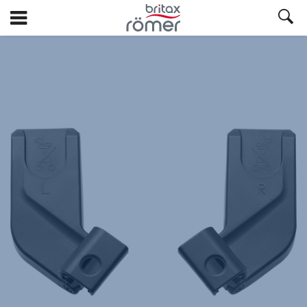
Siirry
pääsisältöön
Britax
Vauvan
turvakaukaloadapterit
–
TIRA
,
1/1