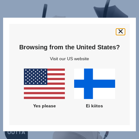
Browsing from the United States?
Visit our US website
BABY-SAFE PRO
BABY-SAFE CORE
Yes please
Ei kiitos
Samankaltaiset tuotteet
NEW