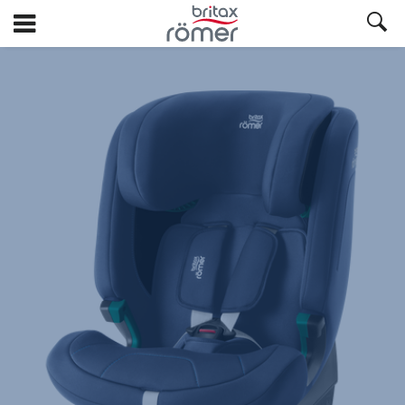
Siirry
pääsisältöön
Britax
Varapäällinen
–
VERSAFIX
Moonlight
Blue,
1/1