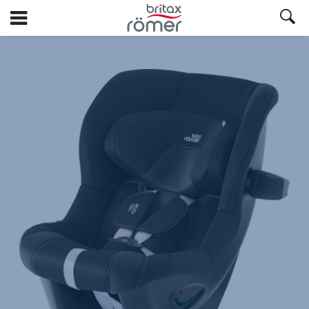
Siirry
pääsisältöön
Britax
Varapäällinen
–
MAX-
SAFE
PRO
Galaxy
Black,
1/1