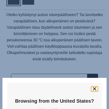
Oletko kyllästynyt autosi istuinpäälliseen? Tai tarvitsetko
varapäällisen, kun alkuperäinen on pestävänä?
Varapäällinen istuu täydellisesti autosi istuimeen ja sen
kiinnittäminen on helppoa. Sen voi lisäksi pestä
pesukoneessa 30 °C:ssa alkuperäisen päällisen tavoin.
Voit vaihtaa päällisen käyttöoppaassa kuvatulla tavalla.
Olkapehmusteet ja vastasyntyneille tarkoitettu supistaja
eivät sisälly toimitukseen.
Browsing from the United States?
Samankaltaiset tuotteet