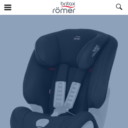
Siirry
pääsisältöön
Britax
Varapäällinen
–
EVOLVA
1-
2-
3
PLUS
Cosmos
Black,
1/1