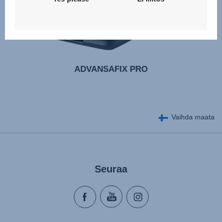
ADVANSAFIX PRO
Vaihda maata
Seuraa