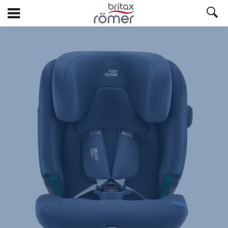
Siirry
pääsisältöön
Britax
Varapäällinen
–
ADVANSAFIX
PRO
,
1/1