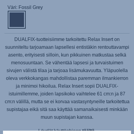
Väri: Fossil Grey
DUALFIX-tuotteisiimme tarkoitettu Relax Insert on
suunniteltu tarjoamaan lapsellesi entistäkin rentouttavampi
asento, erityisesti silloin, kun pikkuinen matkustaa selkä
menosuuntaan. Se vähentää lapsesi ja turvaistuimen
sivujen välistä tilaa ja tarjoaa lisämukavuutta. Yläpuolella
oleva verkkokangas mahdollistaa paremman ilmankierron
ja minimoi hikoilua. Relax Insert sopii DUALFIX-
istuimillemme, joiden lapsikoko vaihtelee 61 cm:n ja 87
cm:n välillä, mutta se ei korvaa vastasyntyneille tarkoitettua
supistajaa eikä sitä saa käyttää samanaikaisesti minkään
muun supistajan kanssa.
Löydät käyttöohjeen
täältä
.