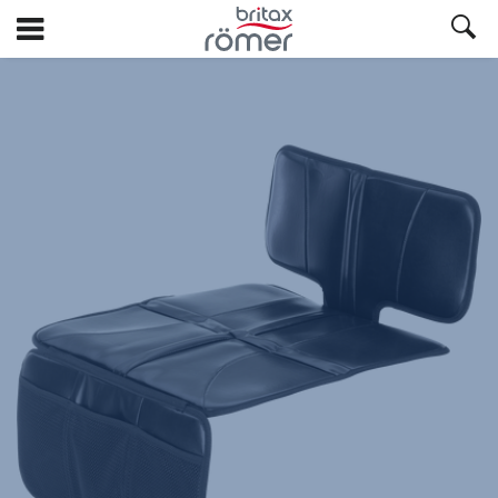
Siirry
pääsisältöön
Britax
Istuinsuoja
n.a.,
1/1