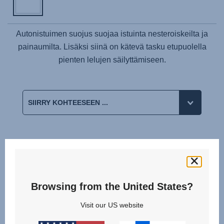
Autonistuimen suojus suojaa istuinta nesteroiskeilta ja
painaumilta. Lisäksi siinä on kätevä tasku etupuolella
pienten lelujen säilyttämiseen.
Samankaltaiset tuotteet
StiWa
Browsing from the United States?
10.23
+
Visit our US website
ADAC