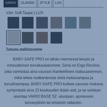
KAIKKI
CLASSIC
STYLE
LUX
Väri: Soft Taupe | LUX
Tutustu mallistoomme
BABY-SAFE PRO
on tähän mennessä kevyin ja
innovatiivisin turvakaukalomme. Siinä on Ergo Recline,
joka varmistaa aina vauvasi ihanteellisen makuuasennon,
mikä tekee matkanteosta vielä mukavampaa ja
turvallisempaa.
BABY-SAFE PRO
kulkee vauvasi mukana
syntymästä aina 15 kuukauden ikään asti, ja se voidaan
asentaa
VARIO BASE 5Z -alustaan
, ajoneuvon
turvavyöhön tai erilaisiin rattaisiin.