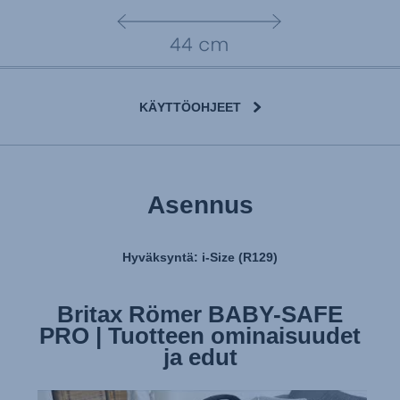
KÄYTTÖOHJEET
Asennus
Hyväksyntä: i-Size (R129)
Britax Römer BABY-SAFE
Britax Römer BABY-SAFE
PRO | Tuotteen ominaisuudet
PRO | Istuimen asentaminen
ja edut