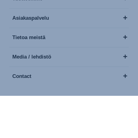
Asiakaspalvelu
Tietoa meistä
Media / lehdistö
Contact
Copyright © 2026 Britax Römer. Kaikki oikeudet pidätetään
Leima