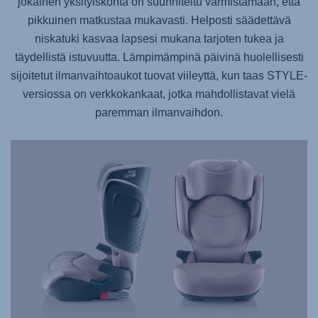
jokainen yksityiskohta on suunniteltu varmistamaan, että
pikkuinen matkustaa mukavasti. Helposti säädettävä
niskatuki kasvaa lapsesi mukana tarjoten tukea ja
täydellistä istuvuutta. Lämpimämpinä päivinä huolellisesti
sijoitetut ilmanvaihtoaukot tuovat viileyttä, kun taas STYLE-
versiossa on verkkokankaat, jotka mahdollistavat vielä
paremman ilmanvaihdon.