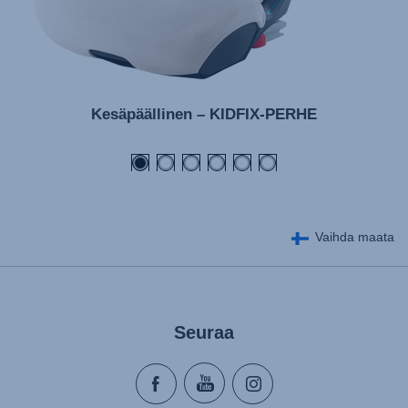
Kesäpäällinen – KIDFIX-PERHE
Vaihda maata
Seuraa