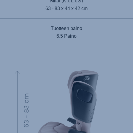
Mitat (K x L x S)
63 - 83 x 44 x 42 cm
Tuotteen paino
6.5 Paino