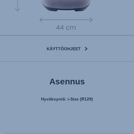
KÄYTTÖOHJEET
Asennus
Hyväksyntä: i-Size (R129)