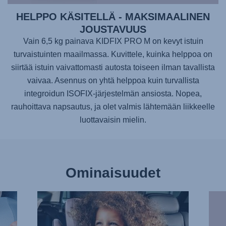
HELPPO KÄSITELLÄ - MAKSIMAALINEN
JOUSTAVUUS
Vain 6,5 kg painava
KIDFIX PRO M
on kevyt istuin
turvaistuinten maailmassa. Kuvittele, kuinka helppoa on
siirtää istuin vaivattomasti autosta toiseen ilman tavallista
vaivaa. Asennus on yhtä helppoa kuin turvallista
integroidun ISOFIX-järjestelmän ansiosta. Nopea,
rauhoittava napsautus, ja olet valmis lähtemään liikkeelle
luottavaisin mielin.
Ominaisuudet
MUKAVA,
LÄM
SUOJAAVA
PÄIV
NISKATUKI,
VIIL