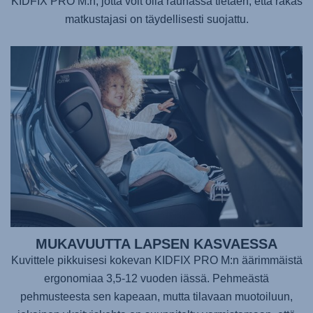
KIDFIX PRO M
:n, jotta voit olla rauhassa tietäen, että rakas
matkustajasi on täydellisesti suojattu.
MUKAVUUTTA LAPSEN KASVAESSA
Kuvittele pikkuisesi kokevan
KIDFIX PRO M
:n äärimmäistä
ergonomiaa 3,5-12 vuoden iässä. Pehmeästä
pehmusteesta sen kapeaan, mutta tilavaan muotoiluun,