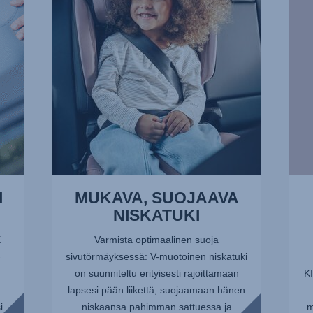
1/7
KYYD
2/7
I
MUKAVA, SUOJAAVA
NISKATUKI
X
Varmista optimaalinen suoja
-
sivutörmäyksessä: V-muotoinen niskatuki
on suunniteltu erityisesti rajoittamaan
K
lapsesi pään liikettä, suojaamaan hänen
i
niskaansa pahimman sattuessa ja
m