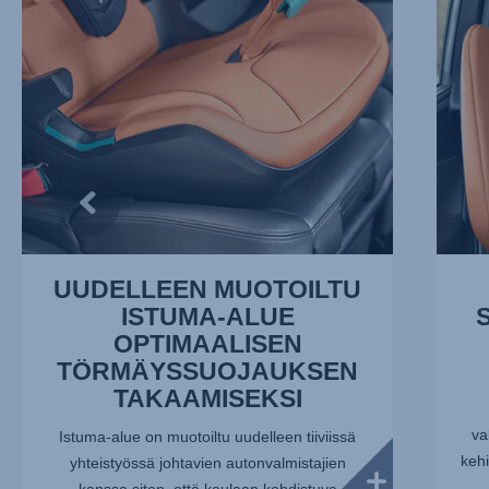
OPTIMAALISEN
PÄÄLLE
TÖRMÄYSSUOJAUKSEN
2/10
TAKAAMISEKSI,
1/10
UUDELLEEN MUOTOILTU
ISTUMA-ALUE
OPTIMAALISEN
TÖRMÄYSSUOJAUKSEN
TAKAAMISEKSI
va
Istuma-alue on muotoiltu uudelleen tiiviissä
kehi
yhteistyössä johtavien autonvalmistajien