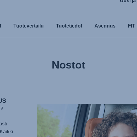
Uusi ja
t
Tuotevertailu
Tuotetiedot
Asennus
FIT
Nostot
US
ja
asti
Kaikki