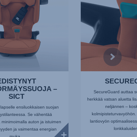
EDISTYNYT
SECURE
ÖRMÄYSSUOJA –
SecureGuard auttaa 
SICT
herkkää vatsan aluetta li
neljännen – kos
lapselle ensiluokkaisen suojan
kolmipisteturvavyöhön.
ystilanteessa. Se vähentää
lantiovyön optimaalises
 minimoimalla auton ja istuimen
lonkkaluiden
isyyden ja vaimentaa energian
muka...