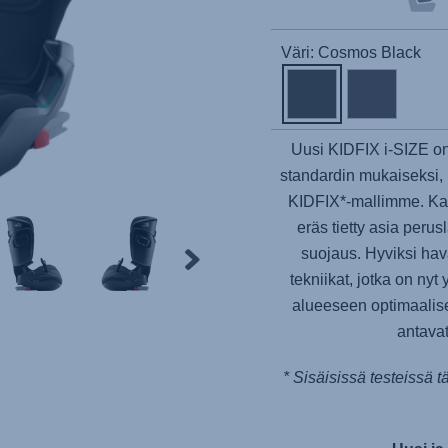
Väri: Cosmos Black
Uusi KIDFIX i-SIZE on
standardin mukaiseksi, 
KIDFIX*-mallimme. Kai
eräs tietty asia per
suojaus. Hyviksi ha
tekniikat, jotka on nyt
alueeseen optimaalis
antava
* Sisäisissä testeissä t