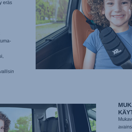
y eräs
stuma-
i,
vallisin
MUK
KÄY
Mukavu
avains