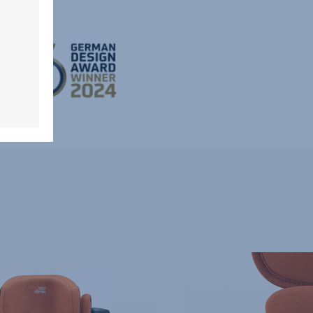
SECUREGUARD,
UOJA
4/10