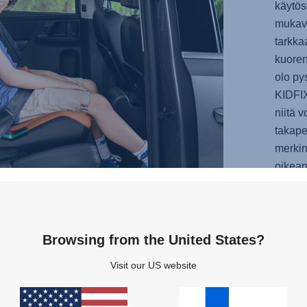
käytös
mukava
tarkkaa
kuoren
olo py
KIDFIX
niitä 
takape
merkin
oikean
Browsing from the United States?
Visit our US website
Palkittu