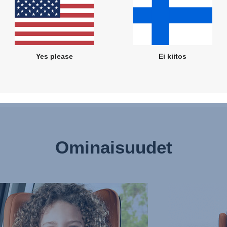
Yes please
Ei kiitos
Ominaisuudet
LAATUINEN
EDISTYNYT
US
SIVUTÖRMÄYSS
LLE
–
SICT,