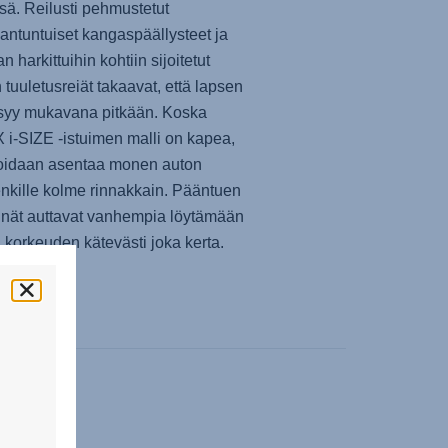
sä. Reilusti pehmustetut
ntuntuiset kangaspäällysteet ja
n harkittuihin kohtiin sijoitetut
 tuuletusreiät takaavat, että lapsen
syy mukavana pitkään. Koska
 i-SIZE -istuimen malli on kapea,
voidaan asentaa monen auton
nkille kolme rinnakkain. Pääntuen
nät auttavat vanhempia löytämään
 korkeuden kätevästi joka kerta.