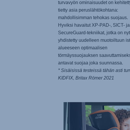
turvavyön ominaisuudet on kehitett
tietty asia peruslähtökohtana:
mahdollisimman tehokas suojaus.
Hyviksi havaitut XP-PAD-, SICT- ja
SecureGuard-tekniikat, jotka on nyt
yhdistetty uudelleen muotoiltuun i
alueeseen optimaalisen
törmäyssuojauksen saavuttamiseks
antavat suojaa joka suunnassa.
* Sisäisissä testeissä tähän asti tur
KIDFIX, Britax Römer 2021