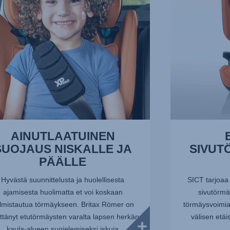
,
3/10
AINUTLAATUINEN
SUOJAUS NISKALLE JA
SIVUT
PÄÄLLE
Hyvästä suunnittelusta ja huolellisesta
SICT tarjoaa 
ajamisesta huolimatta et voi koskaan
sivutörmä
lmistautua törmäykseen. Britax Römer on
törmäysvoimia
ttänyt etutörmäysten varalta lapsen herkän
välisen etä
kaula-alueen suojelemiseksi iskuja