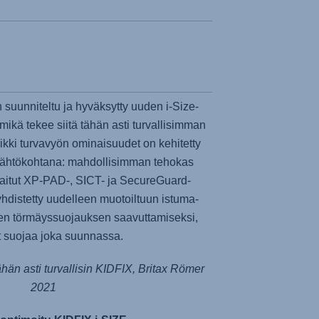
 suunniteltu ja hyväksytty uuden i-Size-
mikä tekee siitä tähän asti turvallisimman
kki turvavyön ominaisuudet on kehitetty
uslähtökohtana: mahdollisimman tehokas
vaitut XP-PAD-, SICT- ja SecureGuard-
 yhdistetty uudelleen muotoiltuun istuma-
en törmäyssuojauksen saavuttamiseksi,
t suojaa joka suunnassa.
ähän asti turvallisin KIDFIX, Britax Römer
2021