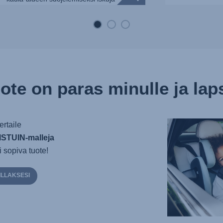
vaimentavan va...
ote on paras minulle ja lap
ertaile
STUIN-malleja
i sopiva tuote!
ILLAKSESI