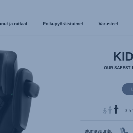
nut ja rattaat
Polkupyöräistuimet
Varusteet
KID
OUR SAFEST 
H
3.5 
Istumasuunta