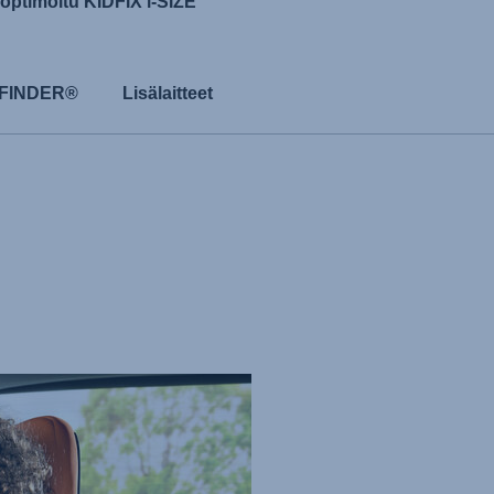
 optimoitu KIDFIX i-SIZE
 FINDER®
Lisälaitteet