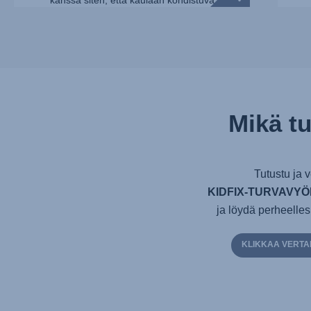
kanssa siten, että kaulaan kohdistuva
kuormitus vähenee jopa 10%.** Britax Römerin
sisäiset testit Q10-mallinukella, joka simuloi...
Mikä tu
Tutustu ja v
KIDFIX-TURVAVYÖI
ja löydä perheelles
KLIKKAA VERTA