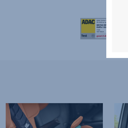
UUDELLEEN
AINUT
MUOTOILTU
SUOJA
ISTUMA-
NISKA
ALUE
JA