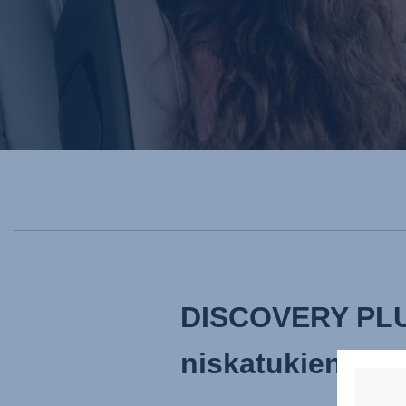
DISCOVERY PLU
niskatukien sää