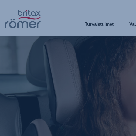
Siirry
pääsisältöön
Turvaistuimet
Vau