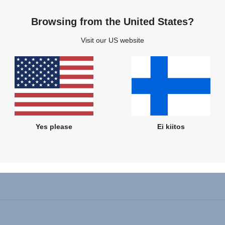
ajilta saadun vähäisen palautteen perusteella, olemme havain
Browsing from the United States?
VERY PLUS- ja ADVENTURE PLUS turvavyöistuimien pääntuen
Visit our US website
sissa pääntuki jumittui, kun pääntuen korkeutta säädettiin. Tämä
eellisen analyysin jälkeen otimme käyttöön muutoksen kyseis
een tuotantomme Leipheimissä Saksassa, jotta voimme välttää 
taongelman.
mukauttaminen oli mahdollista, koska molemmat tuotteet kehitet
a.
Yes please
Ei kiitos
US -mallin pääntukea voi säätää ja se pysyy paikallaan, sitä
sy yhdessä asennossa, lähetä sähköpostia asiakaspalveluumme.
ja liitä mukaan kopio ostotositteesta.