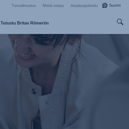
Suomi
Turvailmoitus
Mistä ostaa
Asiakaspalvelu
Tutustu Britax Römeriin