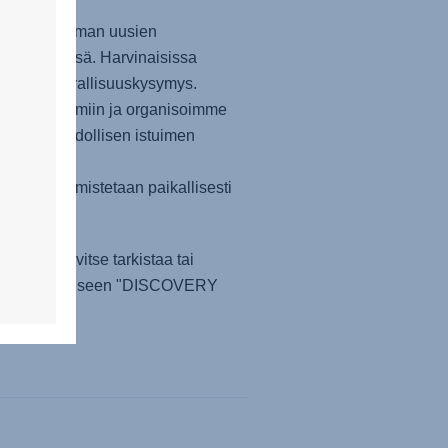
neet poikkeaman uusien
 säädössä. Harvinaisissa
 ei ole turvallisuuskysymys.
een mekanismiin ja organisoimme
tämän mahdollisen istuimen
ään ja valmistetaan paikallisesti
 ei tarvitse tarkistaa tai
 Kirjoita aiheeseen "DISCOVERY