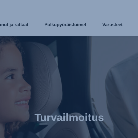
nut ja rattaat
Polkupyöräistuimet
Varusteet
Turvailmoitus