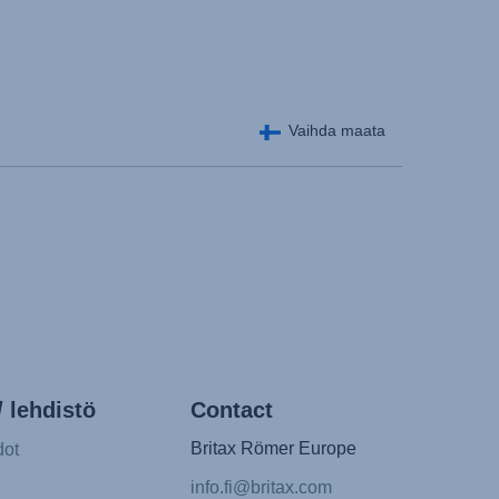
Vaihda maata
 lehdistö
Contact
Britax Römer Europe
dot
info.fi@britax.com