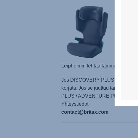
Kulutt
DISCO
tapauk
Perust
uudell
toimin
Nopea 
Leipheimin tehtaallamme Saksass
Jos DISCOVERY PLUS / ADVENTURE PL
korjata. Jos se juuttuu tai ei py
PLUS / ADVENTURE PLUS Headrest" 
Yhteystiedot:
contact@britax.com