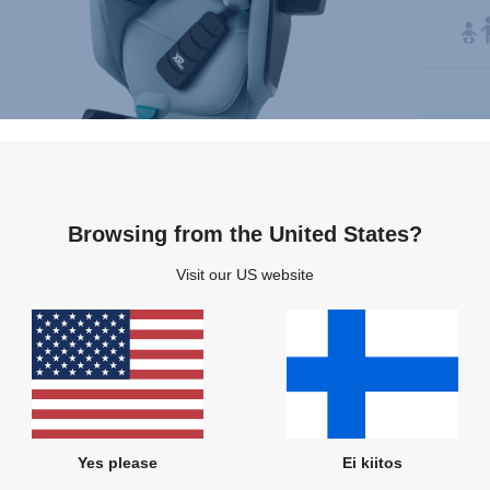
Ainutl
Täydel
Vår t
Browsing from the United States?
Visit our US website
Useita värejä
Yes please
Ei kiitos
JOUST