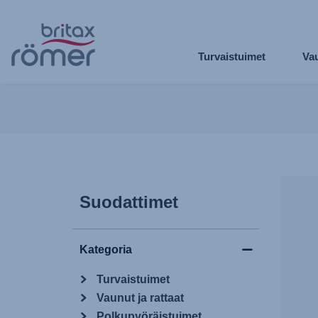
Siirry
pääsisältöön
Turvaistuimet
Vau
Suodattimet
Kategoria
Turvaistuimet
Vaunut ja rattaat
Polkupyöräistuimet