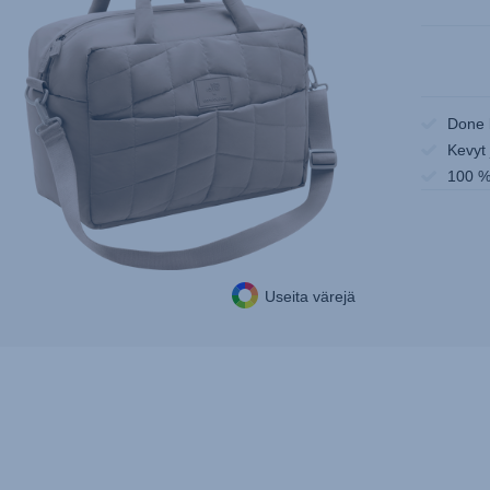
Done 
Kevyt 
100 % 
Useita värejä