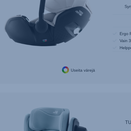
Syn
Ergo 
Vain 3
Helppo
Useita värejä
T