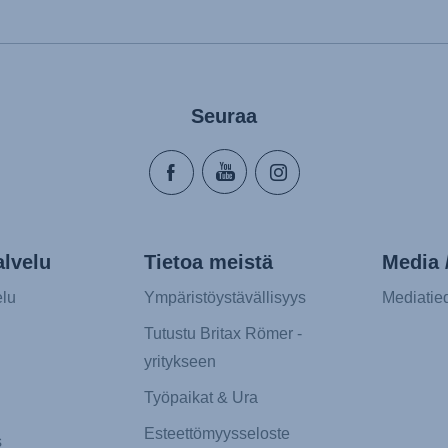
Seuraa
lvelu
Tietoa meistä
Media /
lu
Ympäristöystävällisyys
Mediatie
Tutustu Britax Römer -
yritykseen
Työpaikat & Ura
Esteettömyysseloste
s