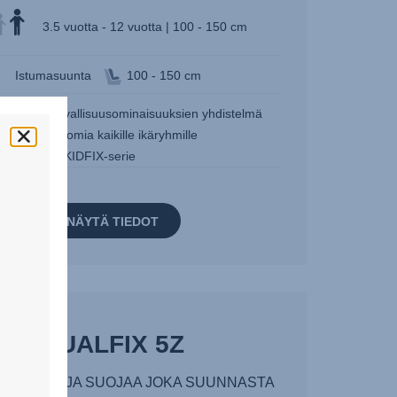
3.5 vuotta - 12 vuotta | 100 - 150 cm
Istumasuunta
100 - 150 cm
aatuinen turvallisuusominaisuuksien yhdistelmä
linen ergonomia kaikille ikäryhmille
estvinnende KIDFIX-serie
NÄYTÄ TIEDOT
DUALFIX 5Z
AVUUTTA JA SUOJAA JOKA SUUNNASTA