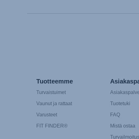
Tuotteemme
Asiakaspa
Turvaistuimet
Asiakaspalve
Vaunut ja rattaat
Tuotetuki
Varusteet
FAQ
FIT FINDER®
Mistä ostaa
Turvailmoitu