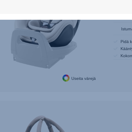
Istum
Pidä 
Käänt
Kokon
Useita värejä