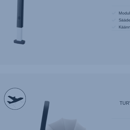
Modul
Sääde
Käänn
null
TUR