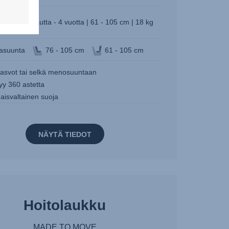
3 kuukautta - 4 vuotta | 61 - 105 cm | 18 kg
asuunta
76 - 105 cm
61 - 105 cm
kasvot tai selkä menosuuntaan
yy 360 astetta
aisvaltainen suoja
NÄYTÄ TIEDOT
Hoitolaukku
MADE TO MOVE