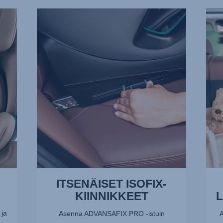
ITSENÄISET
VÄH
ISOFIX-
LOUK
KIINNIKKEET,
2/13
1/13
ITSENÄISET ISOFIX-
KIINNIKKEET
 ja
Asenna ADVANSAFIX PRO -istuin
A