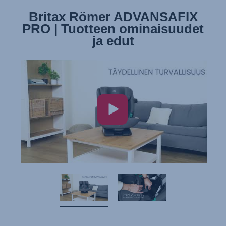
Britax Römer ADVANSAFIX
Britax Römer ADVANSAFIX
PRO | Tuotteen ominaisuudet
PRO | Istuimen asentaminen
ja edut