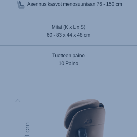
Asennus kasvot menosuuntaan
76 - 150 cm
Mitat (K x L x S)
60 - 83 x 44 x 48 cm
Tuotteen paino
10 Paino