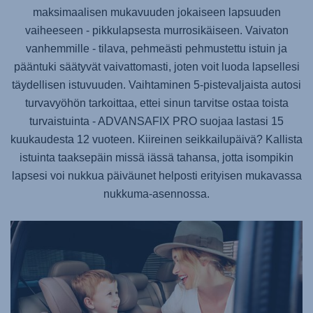
maksimaalisen mukavuuden jokaiseen lapsuuden
vaiheeseen - pikkulapsesta murrosikäiseen. Vaivaton
vanhemmille - tilava, pehmeästi pehmustettu istuin ja
pääntuki säätyvät vaivattomasti, joten voit luoda lapsellesi
täydellisen istuvuuden. Vaihtaminen 5-pistevaljaista autosi
turvavyöhön tarkoittaa, ettei sinun tarvitse ostaa toista
turvaistuinta -
ADVANSAFIX PRO
suojaa lastasi 15
kuukaudesta 12 vuoteen. Kiireinen seikkailupäivä? Kallista
istuinta taaksepäin missä iässä tahansa, jotta isompikin
lapsesi voi nukkua päiväunet helposti erityisen mukavassa
nukkuma-asennossa.