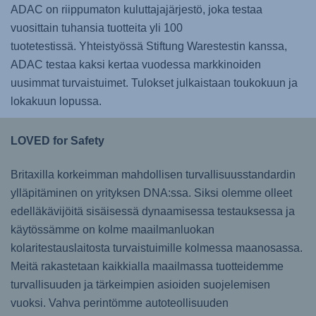
ADAC on riippumaton kuluttajajärjestö, joka testaa
vuosittain tuhansia tuotteita yli 100
tuotetestissä. Yhteistyössä Stiftung Warestestin kanssa,
ADAC testaa kaksi kertaa vuodessa markkinoiden
uusimmat turvaistuimet. Tulokset julkaistaan toukokuun ja
lokakuun lopussa.
LOVED for Safety
Britaxilla korkeimman mahdollisen turvallisuusstandardin
ylläpitäminen on yrityksen DNA:ssa. Siksi olemme olleet
edelläkävijöitä sisäisessä dynaamisessa testauksessa ja
käytössämme on kolme maailmanluokan
kolaritestauslaitosta turvaistuimille kolmessa maanosassa.
Meitä rakastetaan kaikkialla maailmassa tuotteidemme
turvallisuuden ja tärkeimpien asioiden suojelemisen
vuoksi. Vahva perintömme autoteollisuuden