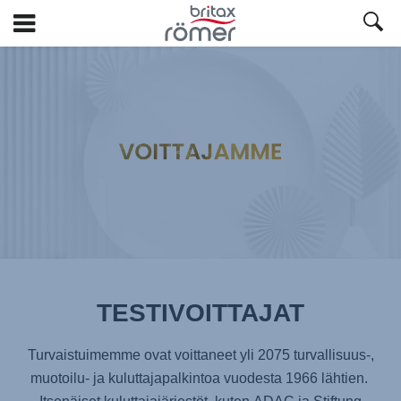
Siirry
pääsisältöön
TESTIVOITTAJAT
Turvaistuimemme ovat voittaneet yli 2075 turvallisuus-,
muotoilu- ja kuluttajapalkintoa vuodesta 1966 lähtien.