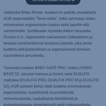
Valikoidut Britax Römer -tuotteet on palkittu arvostetulla
AGR-laatumerkillä ”Terve selkä”, mikä vahvistaa niiden
erinomaisen ergonomisen laadun sekä lapsille että
vanhemmille. Sertifikaatin myöntää Aktion Gesunder
Rücken e.V., riippumaton saksalainen lääketieteen ja
terapian asiantuntijoista koostuva järjestö, joka arvioi
tuotteita selkäystävällisen ja ergonomisesti toimivan
suunnittelun perusteella.
Tunnustus koskee BABY-SAFE PRO -mallia (VARIO
BASE 5Z -jalustan kanssa ja ilman) sekä DUALFIX-
mallistoa (DUALFIX PRO, DUALFIX PRO M ja DUALFIX
5Z). AGR-paneeli kehui näitä tuotteita erinomaisesta
ergonomiasta, huolellisesti suunnitelluista
ominaisuuksista, laadukkaista tekstiileistä ja
korkeatasoisesta viimeistelystä sekä mukavuudesta,