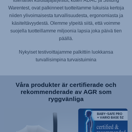
Itsenäiset kuluttajajärjestöt, kuten ADAC ja Stiftung
Warentest, ovat palkinneet tuotteitamme lukuisia kertoja
niiden ylivoimaisesta turvallisuudesta, ergonomiasta ja
käsiteltävyydestä. Olemme ylpeitä siitä, että voimme
suojella tuotteillamme miljoonia lapsia joka päivä tien
päällä.
Nykyiset testivoittajamme palkittiin luokkansa
turvallisimpina turvaistuimina
Våra produkter är certifierade och
rekommenderade av AGR som
ryggvänliga