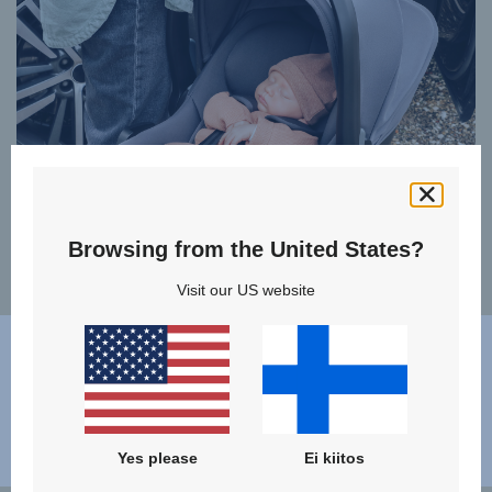
Browsing from the United States?
Visit our US website
TAAPERO
Palkitut selkä menosuuntaan suunnatut ja muunneltavat
istuimet kasvavalle lapsellesi
Yes please
Ei kiitos