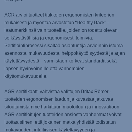
AGR arvioi tuotteet tiukkojen ergonomisten kriteerien
mukaisesti ja myöntää arvostetun “Healthy Back” -
laatumerkkinsä vain tuotteille, joiden on todettu olevan
selkäystävällisiä ja ergonomisesti toimivia.
Sertifiointiprosessi sisältää asiantuntija-arvioinnin istuma-
asennosta, mukavuudesta, helppokäyttöisyydestä ja arjen
käytettävyydestä – varmistaen korkeat standardit sekä
lapsen hyvinvoinnille että vanhempien
käyttömukavuudelle.
AGR-sertifikaatti vahvistaa valittujen Britax Römer -
tuotteiden ergonomisen laadun ja kuvastaa jatkuvaa
sitoutumistamme harkittuun muotoiluun ja innovaatioon.
AGR-sertifioitujen tuotteiden ansiosta vanhemmat voivat
luottaa siihen, että jokainen matka yhdistää todistetun
mukavuuden, intuitiivisen käytettävyyden ja