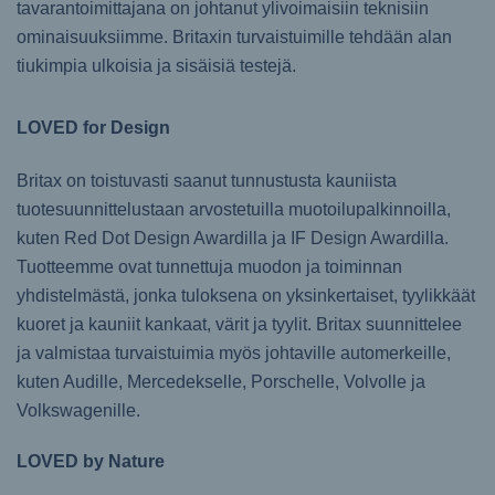
tavarantoimittajana on johtanut ylivoimaisiin teknisiin
ominaisuuksiimme. Britaxin turvaistuimille tehdään alan
tiukimpia ulkoisia ja sisäisiä testejä.
LOVED for Design
Britax on toistuvasti saanut tunnustusta kauniista
tuotesuunnittelustaan arvostetuilla muotoilupalkinnoilla,
kuten Red Dot Design Awardilla ja IF Design Awardilla.
Tuotteemme ovat tunnettuja muodon ja toiminnan
yhdistelmästä, jonka tuloksena on yksinkertaiset, tyylikkäät
kuoret ja kauniit kankaat, värit ja tyylit. Britax suunnittelee
ja valmistaa turvaistuimia myös johtaville automerkeille,
kuten Audille, Mercedekselle, Porschelle, Volvolle ja
Volkswagenille.
LOVED by Nature