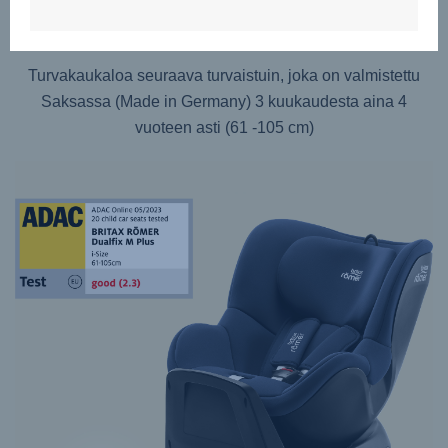
DUALFIX M PLUS
Turvakaukaloa seuraava turvaistuin, joka on valmistettu
Saksassa (Made in Germany) 3 kuukaudesta aina 4
vuoteen asti (61 -105 cm)