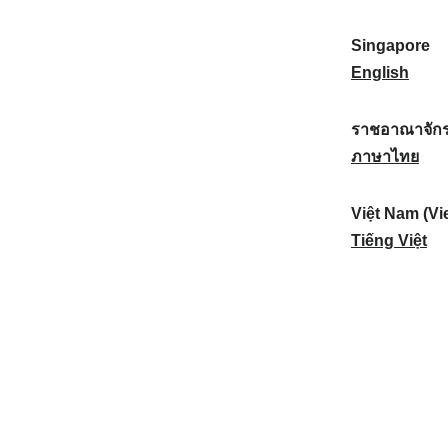
a
:
n
(
e
t
)
K
w
Singapore
i
:
o
Z
S
English
o
r
e
i
n
e
a
n
ราชอาณาจักร
a
a
l
g
ร
ภาษาไทย
l
)
a
a
า
:
:
n
p
ช
Việt Nam (Vi
d
o
อ
V
Tiếng Việt
:
r
า
i
e
ณ
ệ
:
า
t
จั
N
ก
a
ร
m
ไ
(