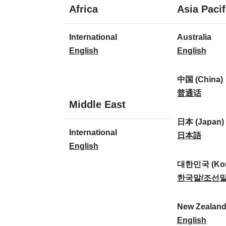
1
Africa
Asia Pacif
kieli
1
8
International
Australia
kieli
kieltä
I
A
English
English
n
u
t
s
中国 (China)
e
t
中
普通话
1
Middle East
r
r
国
kieli
n
a
(
日本 (Japan)
1
International
a
l
C
日
日本語
kieli
I
English
t
i
h
本
n
i
a
i
(
대한민국 (Kor
t
o
:
n
J
대
한국말/조선
e
n
a
a
한
r
a
)
p
민
New Zealan
n
l
:
a
국
N
English