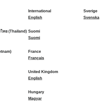
l
l
a
s
k
o
i
a
r
p
a
r
International
Sverige
k
n
k
a
I
:
t
S
English
Svenska
a
d
:
ñ
n
u
v
:
:
a
t
g
e
ไทย (Thailand)
Suomi
:
e
S
a
r
Suomi
r
u
l
i
n
o
:
g
etnam)
France
a
m
F
e
Français
t
i
r
:
i
:
a
United Kingdom
o
n
U
English
n
c
n
a
e
i
Hungary
l
:
t
H
Magyar
:
e
u