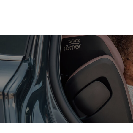
Siirry
pääsisältöön