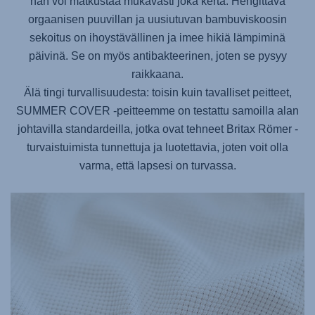
hän voi matkustaa mukavasti joka kerta. Hengittävä
orgaanisen puuvillan ja uusiutuvan bambuviskoosin
sekoitus on ihoystävällinen ja imee hikiä lämpiminä
päivinä. Se on myös antibakteerinen, joten se pysyy
raikkaana.
Älä tingi turvallisuudesta: toisin kuin tavalliset peitteet,
SUMMER COVER -peitteemme on testattu samoilla alan
johtavilla standardeilla, jotka ovat tehneet Britax Römer -
turvaistuimista tunnettuja ja luotettavia, joten voit olla
varma, että lapsesi on turvassa.