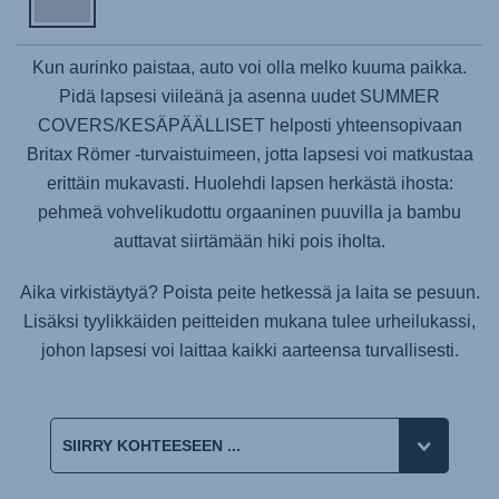
Kun aurinko paistaa, auto voi olla melko kuuma paikka.
Pidä lapsesi viileänä ja asenna uudet SUMMER
COVERS/KESÄPÄÄLLISET helposti yhteensopivaan
Britax Römer -turvaistuimeen, jotta lapsesi voi matkustaa
erittäin mukavasti. Huolehdi lapsen herkästä ihosta:
pehmeä vohvelikudottu orgaaninen puuvilla ja bambu
auttavat siirtämään hiki pois iholta.
Aika virkistäytyä? Poista peite hetkessä ja laita se pesuun.
Lisäksi tyylikkäiden peitteiden mukana tulee urheilukassi,
johon lapsesi voi laittaa kaikki aarteensa turvallisesti.