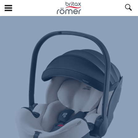
Siirry
pääsisältöön
Britax
Kesäpäällinen
–
BABY-
SAFE
PRO
Moonbeam,
1/1