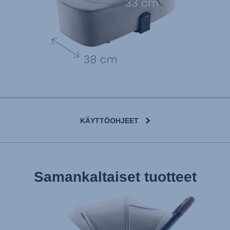
KÄYTTÖOHJEET
User Instructions (English)
Samankaltaiset tuotteet
Gebrauchsanleitung (Deutsch)
تعليمات المستخدم) اَللُّغَةُ اَلْعَرَبِيَّة)
Mode d'emploi (Français)