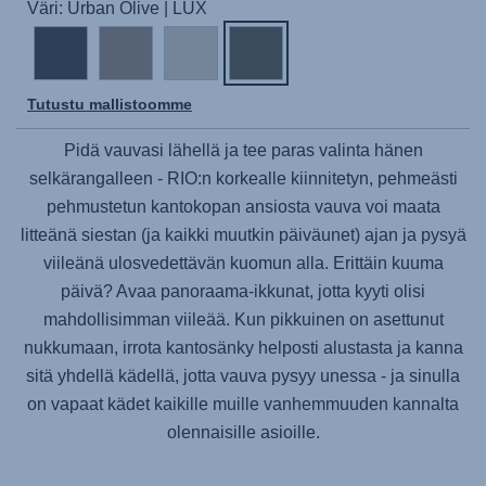
Väri: Urban Olive | LUX
Tutustu mallistoomme
Pidä vauvasi lähellä ja tee paras valinta hänen
selkärangalleen - RIO:n korkealle kiinnitetyn, pehmeästi
pehmustetun kantokopan ansiosta vauva voi maata
litteänä siestan (ja kaikki muutkin päiväunet) ajan ja pysyä
viileänä ulosvedettävän kuomun alla. Erittäin kuuma
päivä? Avaa panoraama-ikkunat, jotta kyyti olisi
mahdollisimman viileää. Kun pikkuinen on asettunut
nukkumaan, irrota kantosänky helposti alustasta ja kanna
sitä yhdellä kädellä, jotta vauva pysyy unessa - ja sinulla
on vapaat kädet kaikille muille vanhemmuuden kannalta
olennaisille asioille.