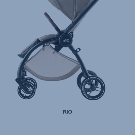
Instrucciones del usuario (Español)
Manual de instruções (Português)
Istruzioni per l’uso (Italiano)
Инструкция пользователя (Русский язык)
Instrukcja użytkownika (Język polski)
Návod na použitie (Slovenský jazyk)
Инструкция за ползване (Български език)
Upute za uporabu (Hrvatski jezik)
Pokyny k použití (Čeština)
Brugerinstruktioner (Dansk)
Gebruiksinstructies (Nederlands)
RIO
Kasutusjuhend (Eesti keel)
Käyttöohjeet (Suomi)
Οδηγίες χρήσης (Ελληνική γλώσσα)