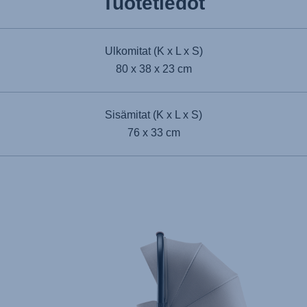
Tuotetiedot
Ulkomitat (K x L x S)
80 x 38 x 23 cm
Sisämitat (K x L x S)
76 x 33 cm