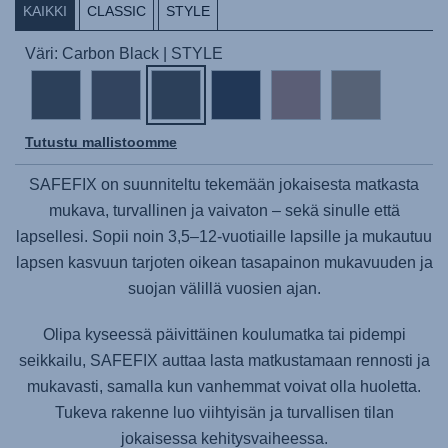
KAIKKI
CLASSIC
STYLE
Väri: Carbon Black | STYLE
Tutustu mallistoomme
SAFEFIX
on suunniteltu tekemään jokaisesta matkasta
mukava, turvallinen ja vaivaton – sekä sinulle että
lapsellesi. Sopii noin 3,5–12-vuotiaille lapsille ja mukautuu
lapsen kasvuun tarjoten oikean tasapainon mukavuuden ja
suojan välillä vuosien ajan.
Olipa kyseessä päivittäinen koulumatka tai pidempi
seikkailu,
SAFEFIX
auttaa lasta matkustamaan rennosti ja
mukavasti, samalla kun vanhemmat voivat olla huoletta.
Tukeva rakenne luo viihtyisän ja turvallisen tilan
jokaisessa kehitysvaiheessa.