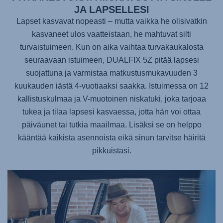
JA LAPSELLESI
Lapset kasvavat nopeasti – mutta vaikka he olisivatkin
kasvaneet ulos vaatteistaan, he mahtuvat silti
turvaistuimeen. Kun on aika vaihtaa turvakaukalosta
seuraavaan istuimeen,
DUALFIX 5Z
pitää lapsesi
suojattuna ja varmistaa matkustusmukavuuden 3
kuukauden iästä 4-vuotiaaksi saakka. Istuimessa on 12
kallistuskulmaa ja V-muotoinen niskatuki, joka tarjoaa
tukea ja tilaa lapsesi kasvaessa, jotta hän voi ottaa
päiväunet tai tutkia maailmaa. Lisäksi se on helppo
kääntää kaikista asennoista eikä sinun tarvitse häiritä
pikkuistasi.