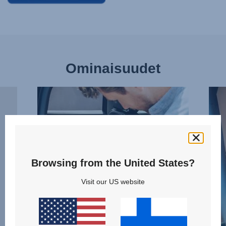
Ominaisuudet
KIINNITÄ
PAL
VAIVATTOMASTI,
TILA
1/13
PIKK
2/13
Browsing from the United States?
Visit our US website