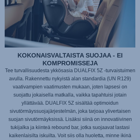
KOKONAISVALTAISTA SUOJAA - EI
KOMPROMISSEJA
Tee turvallisuudesta ykkösasia
DUALFIX 5Z
-turvaistuimen
avulla. Rakennettu nykyistä alan standardia (UN R129)
vaativampien vaatimusten mukaan, joten lapsesi on
suojattu jokaisella matkalla, vaikka tapahtuisi jotain
yllättävää.
DUALFIX 5Z
sisältää optimoidun
sivutörmäyssuojajärjestelmän, joka tarjoaa ylivertaisen
suojan sivutörmäyksissä. Lisäksi siinä on innovatiivinen
tukijalka ja kiinteä rebound bar, jotka suojaavat lastasi
kaikenlaisilta iskuilta. Voit siis olla huoletta, minne ikinä