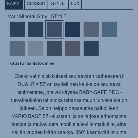
KAIKKI
CLASSIC
STYLE
LUX
Väri: Mineral Grey | STYLE
Tutustu mallistoomme
Oletko valmis pikkuisesi seuraavaan vaiheeseen?
DUALFIX 5Z
on täydellinen kaukaloa seuraava
istuimemme, jota voi käyttää
BABY-SAFE PRO
-
turvakaukalon tai minkä tahansa muun turvakaukalon
jälkeen. Se on helppo napsauttaa paikoilleen
VARIO BASE 5Z
-alustaan, ja se tarjoaa erinomaista
suojaa ja mukavuutta monille tuleville matkoille, aina
neljän vuoden ikään saakka. 360° kääntyvää istuinta