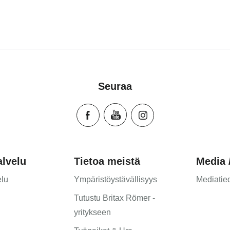
g (Deutsch)
Kasutusjuhend (Eesti kee
تعليمات المستخدم) اَللُّغَةُ اَلْعَرَبِيَّة)
Käyttöohjeet (Suomi)
nçais)
Οδηγίες χρήσης (Ελληνι
suario (Español)
עברית) מדריך למשתמש)
es (Português)
Használati útmutató (Mag
Seuraa
(Italiano)
Lietošanas instrukcija (L
ователя (Русский язык)
Naudojimo instrukcija (Li
ika (Język polski)
Monteringsanvisning (No
(Slovenský jazyk)
Instrucţiuni de utilizare
зване (Български език)
Uputstvo za korišcenje (
lvelu
Tietoa meistä
Media /
rvatski jezik)
Navodila za uporabo (Sl
eština)
Bruksanvisning (Svensk
lu
Ympäristöystävällisyys
Mediatie
r (Dansk)
Kullanım talimatı (Türkçe
Tutustu Britax Römer -
s (Nederlands)
yritykseen