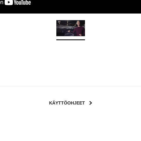
KÄYTTÖOHJEET
User Instructions (English)