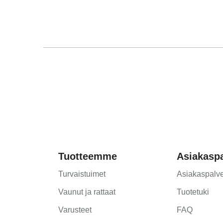
Gebrauchsanleitun
Mode d'emploi (Fra
Instrucciones del u
Manual de instruçõ
Istruzioni per l’uso 
Инструкция польз
Instrukcja użytkown
Návod na použitie 
Инструкция за пол
Tuotteemme
Asiakaspa
Upute za uporabu (H
Pokyny k použití (Č
Turvaistuimet
Asiakaspalve
Brugerinstruktione
Vaunut ja rattaat
Tuotetuki
Gebruiksinstructie
Varusteet
FAQ