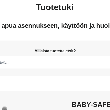
Tuotetuki
 apua asennukseen, käyttöön ja huo
Millaista tuotetta etsit?
si
a,
äimiä
een
BABY-SAFE 