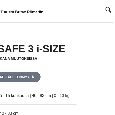
Tutustu Britax Römeriin
Tutustu Britax Römeriin
Tutustu Britax Römeriin
Tutustu Britax Römeriin
Tutustu Britax Römeriin
Tutustu Britax Römeriin
Tutustu Britax Römeriin
Tutustu Britax Römeriin
AFE 3 i-SIZE
KANA MUUTOKSISSA
AE JÄLLEENMYYJÄ
 - 15 kuukautta | 40 - 83 cm | 0 - 13 kg
40 - 83 cm