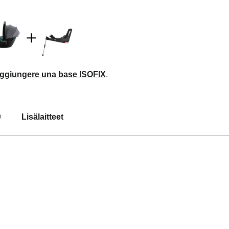
aggiungere una base ISOFIX
.
®
Lisälaitteet