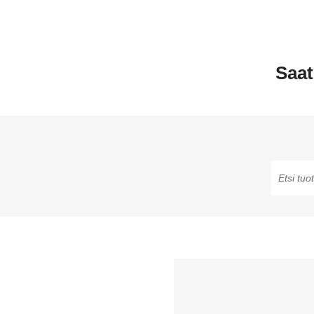
Saat
Kirjoita
saadakse
ehdotuksi
käytä
nuolinäpp
siirtymis
ja