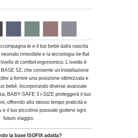
ccompagna te e il tuo bebè dalla nascita
 neonato rimovibile e la tecnologia lie-flat
livello di comfort ergonomico. L'ovetto è
 BASE 5Z, che consente un'installazione
 oltre a fornire una posizione ottimizzata e
tuo bebè. Incorporando diverse avanzate
zza,
BABY-SAFE 3 i-SIZE
proteggerà il tuo
oni, offrendo allo stesso tempo praticità e
 e il tuo piccolino possiate godervi ogni
futuro viaggio.
ndo la base ISOFIX adatta?