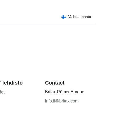
l)
Vaihda maata
κή γλώσσα)
yar nyelv)
atviešu valoda)
etuvių kalba)
rsk)
 (Limba română)
Srpski)
 lehdistö
Contact
ovenščina)
a)
Britax Römer Europe
dot
)
info.fi@britax.com