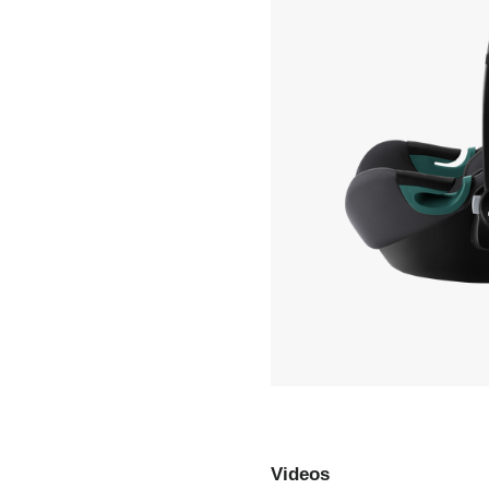
paina
Enter
valitakses
Videos