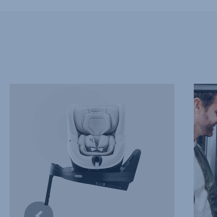
MODULAARINEN
ESTEE
JÄRJESTELMÄ,
KÄYTT
1/8
2/8