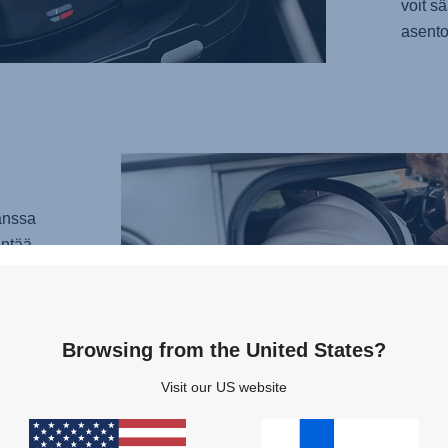
voit s
asento
anssa
äntää
psen
Browsing from the United States?
avat
man
Visit our US website
äntää