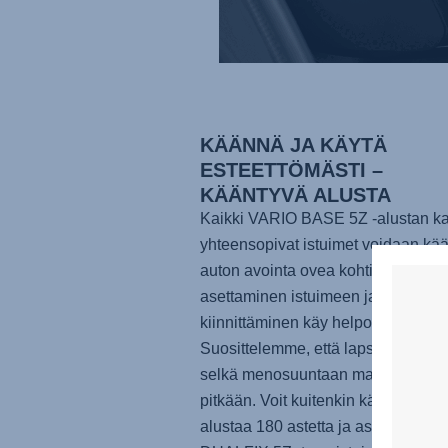
KÄÄNNÄ JA KÄYTÄ
ESTEETTÖMÄSTI –
KÄÄNTYVÄ ALUSTA
Kaikki
VARIO BASE 5Z
-alustan k
yhteensopivat istuimet voidaan kä
auton avointa ovea kohti, jolloin la
asettaminen istuimeen ja valjaiden
kiinnittäminen käy helposti.
Suosittelemme, että lapset matkust
selkä menosuuntaan mahdollisim
pitkään. Voit kuitenkin kätevästi kä
alustaa 180 astetta ja asettaa