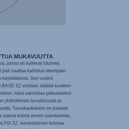
TTUA MUKAVUUTTA
sa, joissa on kaltevat istuimet,
i pää saattaa kallistua eteenpäin
ta käytettäessä. Sen vuoksi
 BASE 5Z
voidaan säätää kuuteen
entoon, mikä varmistaa pikkuisellesi
n yhdistelmän turvallisuutta ja
utta. Turvakaukaloon on parasta
a sopiva kulma ennen asentamista,
LFIX 5Z
-turvaistuimen kulmaa