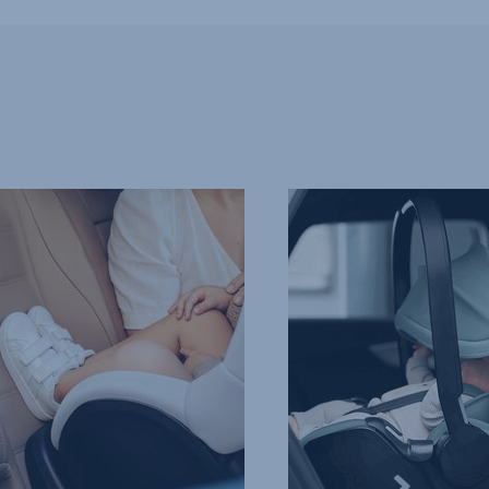
SÄÄDETTÄVÄ
KULMA,
4/8