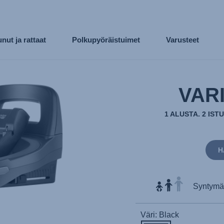
nut ja rattaat
Polkupyöräistuimet
Varusteet
VAR
1 ALUSTA. 2 IST
H
Syntymäst
Väri: Black