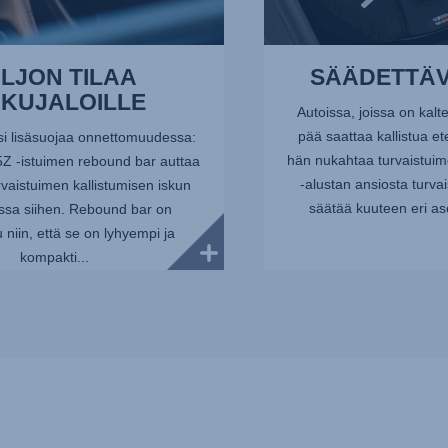
LJON TILAA
SÄÄDETTÄ
KKUJALOILLE
Autoissa, joissa on kalt
pää saattaa kallistua et
si lisäsuojaa onnettomuudessa:
hän nukahtaa turvaistu
 -istuimen rebound bar auttaa
-alustan ansiosta turva
vaistuimen kallistumisen iskun
säätää kuuteen eri ase
ssa siihen. Rebound bar on
 niin, että se on lyhyempi ja
kompakti...