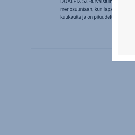
DUALFIX 5Z
-turvaistuimesi kasvo
menosuuntaan, kun lapsi on täyttän
kuukautta ja on pituudeltaan 76 cm