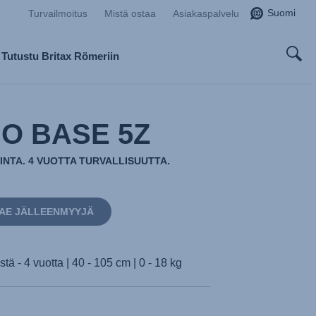
Suomi
Turvailmoitus
Mistä ostaa
Asiakaspalvelu
Tutustu Britax Römeriin
IO BASE 5Z
UINTA. 4 VUOTTA TURVALLISUUTTA.
AE JÄLLEENMYYJÄ
ä - 4 vuotta | 40 - 105 cm | 0 - 18 kg