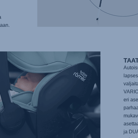
n
a
aan.
TAA
Autois
lapses
valjai
VARIO
eri as
parhaa
mukavu
asetta
ja
DUA