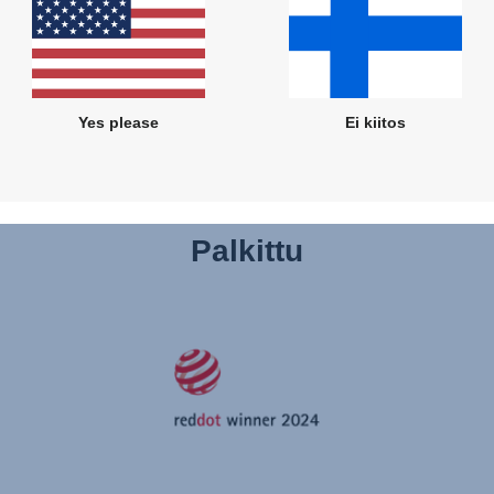
t
yt 15
.
Yes please
Ei kiitos
Palkittu