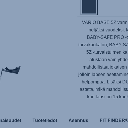
VARIO BASE 5Z
varmi
neljäksi vuodeksi.
BABY-SAFE PRO
-
turvakaukalon,
BABY-S
5Z -turvaistuimen ka
alustaan vain yhde
mahdollistaa jokaisen
jolloin lapsen asettamin
helpompaa. Lisäksi DU
astetta, mikä mahdolli
kun lapsi on 15 kuu
naisuudet
Tuotetiedot
Asennus
FIT FINDER