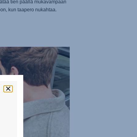
äätää tien päällä mukavampaan
on, kun taapero nukahtaa.