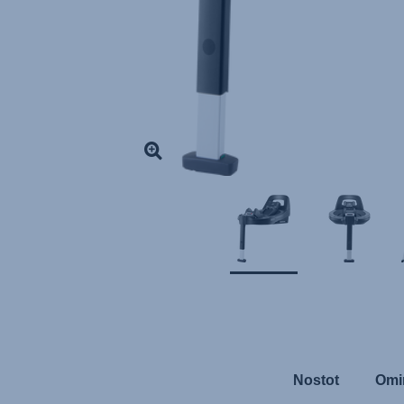
Nostot
Omi