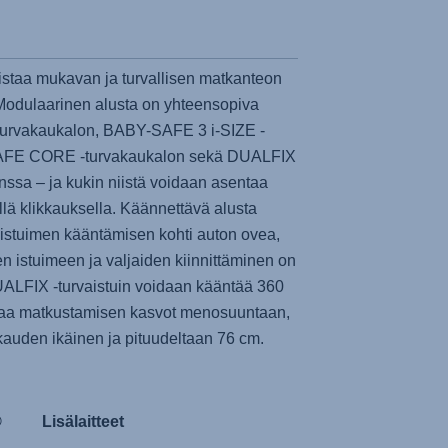
staa mukavan ja turvallisen matkanteon
 Modulaarinen alusta on yhteensopiva
turvakaukalon,
BABY-SAFE 3 i-SIZE
-
AFE CORE
-turvakaukalon sekä DUALFIX
nssa – ja kukin niistä voidaan asentaa
llä klikkauksella. Käännettävä alusta
 istuimen kääntämisen kohti auton ovea,
en istuimeen ja valjaiden kiinnittäminen on
ALFIX -turvaistuin voidaan kääntää 360
staa matkustamisen kasvot menosuuntaan,
kauden ikäinen ja pituudeltaan 76 cm.
®
Lisälaitteet