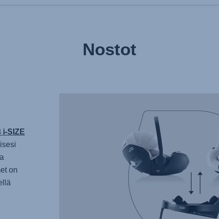
Nostot
i-SIZE
isesi
a
et on
ellä