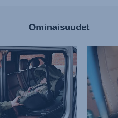
Ominaisuudet
TÖN
PALJON
Ö,
TILAA
PIKKUJALOILLE,
3/8