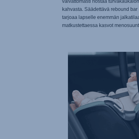
vaivattomasti nostaa turvakaukalo
kahvasta. Säädettävä rebound bar
tarjoaa lapselle enemmän jalkatila
matkustettaessa kasvot menosuunt