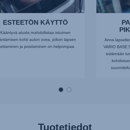
ESTEETÖN KÄYTTÖ
PA
PI
Kääntyvä alusta mahdollistaa istuimen
äntämisen kohti auton ovea, jolloin lapsen
Anna lapselle
ettaminen ja poistaminen on helpompaa.
VARIO BASE 5Z
estämään tur
kohdistue
suunniteltu
Tuotetiedot