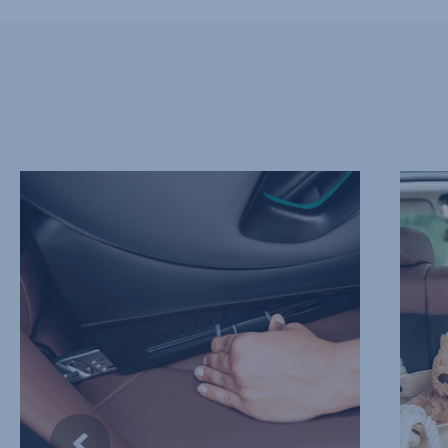
ITSENÄISET
VÄHEN
ISOFIX-
LOUKK
KIINNIKKEET,
2/13
1/13