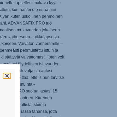
ienelle lapsellesi mukava kyyti -
illoin, kun hän ei ole enää niin
 Aivan kuten uskollinen pehmoinen
ani,
ADVANSAFIX PRO
tuo
maalisen mukavuuden jokaiseen
den vaiheeseen - pikkulapsesta
ikäiseen. Vaivaton vanhemmille -
, pehmeästi pehmustettu istuin ja
ki säätyvät vaivattomasti, joten voit
lapsellesi täydellisen istuvuuden.
minen 5-pistevaljaista autosi
öhön tarkoittaa, ettei sinun tarvitse
oista turvaistuinta -
NSAFIX PRO
suojaa lastasi 15
desta 12 vuoteen. Kiireinen
ilupäivä? Kallista istuinta
päin missä iässä tahansa, jotta