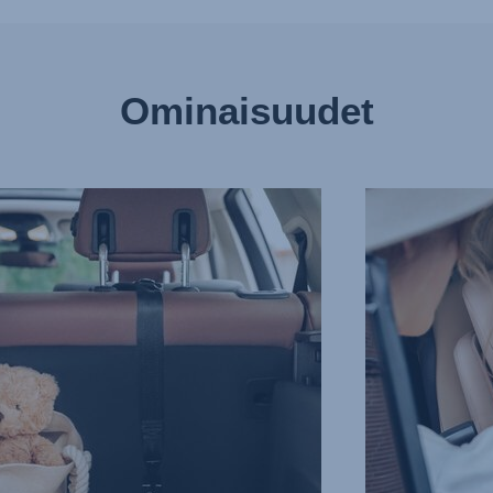
Ominaisuudet
TÄÄ
ERITYISEN
AANTUMISRISKIÄ,
TURVALLISET
5-
PISTEVALJAAT,
3/13