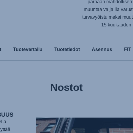
parhaan mahdollisen 
muuntaa valjailla varus
turvavyöistuimeksi muuta
15 kuukauden i
t
Tuotevertailu
Tuotetiedot
Asennus
FIT
Nostot
SUUS
lla
yttää