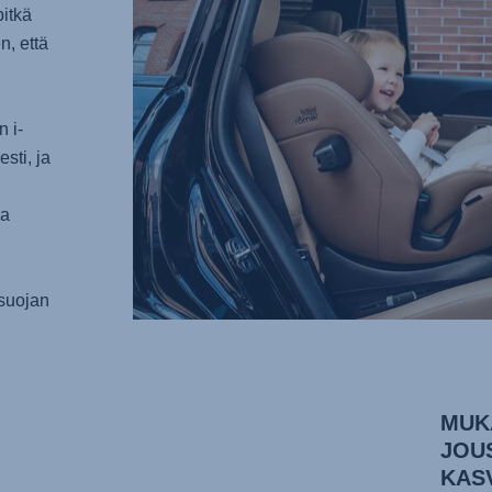
pitkä
n, että
 i-
sti, ja
la
suojan
MUK
JOU
KAS