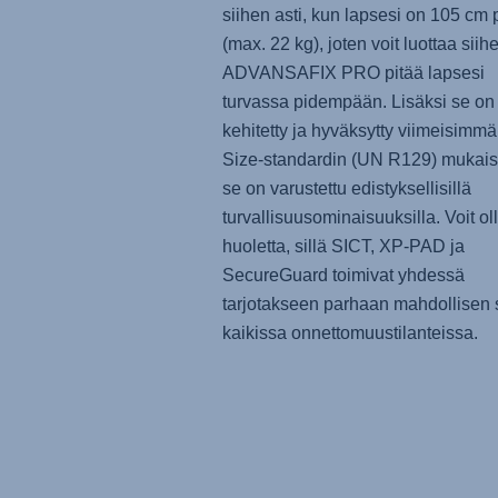
siihen asti, kun lapsesi on 105 cm 
(max. 22 kg), joten voit luottaa siihe
ADVANSAFIX PRO
pitää lapsesi
turvassa pidempään. Lisäksi se on
kehitetty ja hyväksytty viimeisimmän
Size-standardin (UN R129) mukaise
se on varustettu edistyksellisillä
turvallisuusominaisuuksilla. Voit ol
huoletta, sillä SICT, XP-PAD ja
SecureGuard toimivat yhdessä
tarjotakseen parhaan mahdollisen 
kaikissa onnettomuustilanteissa.