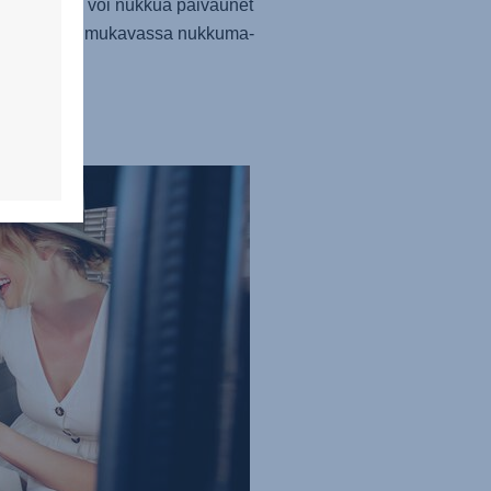
kin lapsesi voi nukkua päiväunet
ti erityisen mukavassa nukkuma-
ossa.