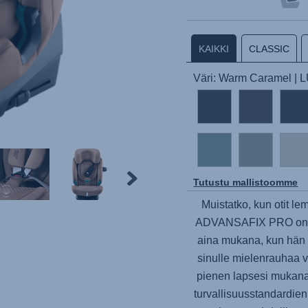
KAIKKI
CLASSIC
Väri: Warm Caramel | 
Tutustu mallistoomme
Muistatko, kun otit le
ADVANSAFIX PRO
on 
aina mukana, kun hän t
sinulle mielenrauhaa v
pienen lapsesi mukana.
turvallisuusstandardien