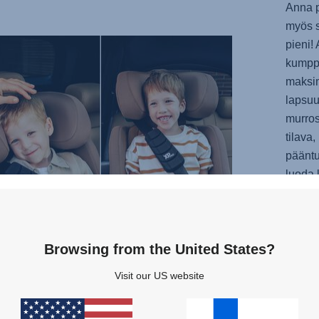
Anna p
myös s
pieni!
kumpp
maksi
lapsuu
murros
tilava
pääntu
luoda 
Vaihta
turvavy
ostaa t
Browsing from the United States?
ADVA
kuukau
Visit our US website
seikka
taakse