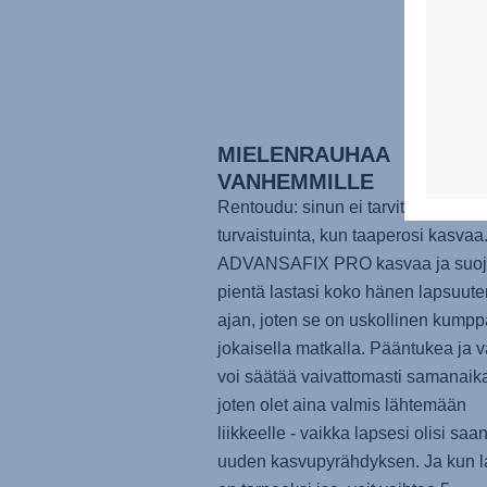
MIELENRAUHAA
VANHEMMILLE
Rentoudu: sinun ei tarvitse ostaa u
turvaistuinta, kun taaperosi kasvaa
ADVANSAFIX PRO
kasvaa ja suo
pientä lastasi koko hänen lapsuut
ajan, joten se on uskollinen kumpp
jokaisella matkalla. Pääntukea ja va
voi säätää vaivattomasti samanaika
joten olet aina valmis lähtemään
liikkeelle - vaikka lapsesi olisi saa
uuden kasvupyrähdyksen. Ja kun l