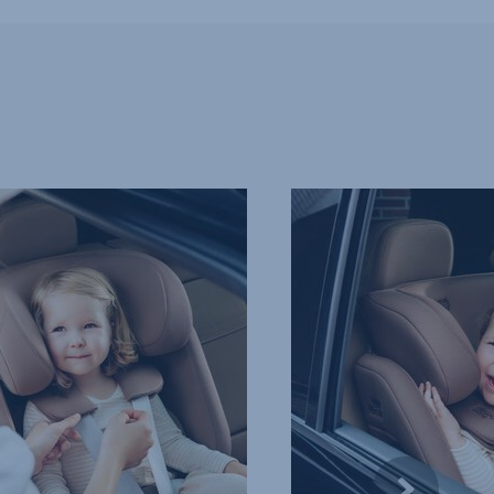
PEHMEÄT
TEKNISET
RINTAPEHMUSTEET,
4/13