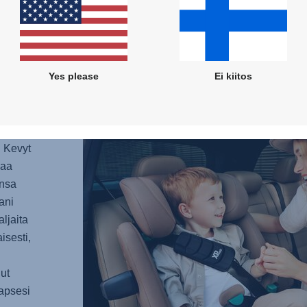
isompi
helpos
asenn
Yes please
Ei kiitos
utta
. Kevyt
jaa
ensa
ani
ljaita
isesti,
nut
apsesi