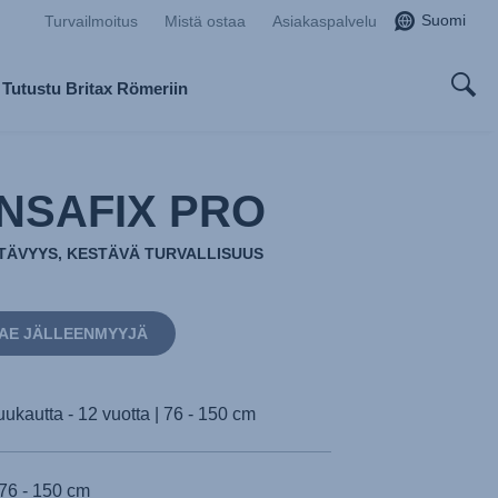
Suomi
Turvailmoitus
Mistä ostaa
Asiakaspalvelu
Tutustu Britax Römeriin
NSAFIX PRO
TÄVYYS, KESTÄVÄ TURVALLISUUS
AE JÄLLEENMYYJÄ
uukautta - 12 vuotta | 76 - 150 cm
76 - 150 cm