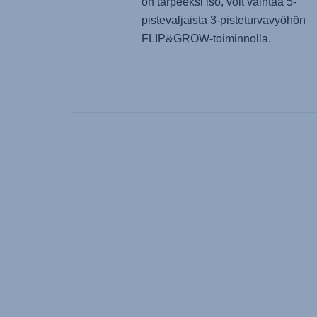
on tarpeeksi iso, voit vaihtaa 5-
pistevaljaista 3-pisteturvavyöhön
FLIP&GROW-toiminnolla.