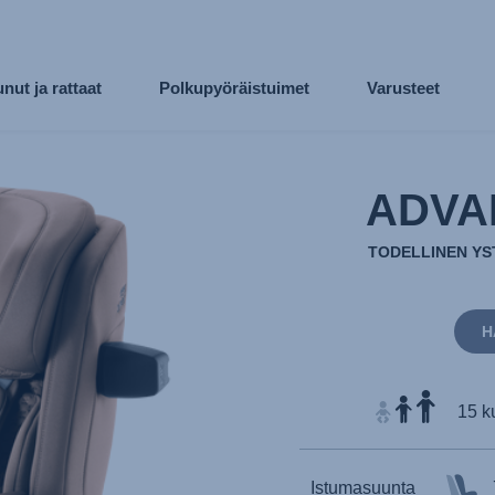
nut ja rattaat
Polkupyöräistuimet
Varusteet
ADVA
TODELLINEN YS
H
15 k
Istumasuunta