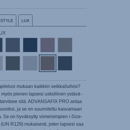
STYLE
LUX
LUX
mpilelusi mukaan kaikkiin seikkailuihisi?
myös pienen lapsesi uskollinen ystävä -
arvitsee sitä.
ADVANSAFIX PRO
antaa
uosiksi, ja se on suunniteltu kasvamaan
 Se on hyväksytty viimeisimpien i-Size-
 (UN R129) mukaisesti, joten lapsesi saa